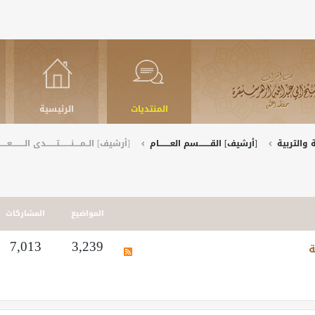
المنتديات
الرئيسية
والتربية
[أرشيف] القــــــــسم العــــــــام
[أرشيف] الــمــــنــــــــتـــــــدى الـــــــــعـــــ
المواضيع
المشاركات
ة
3,239
7,013