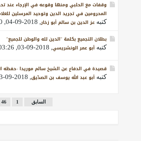
وقفات مع الحلبي ومنها وقوعه في الإرجاء عند تح
المحرومين في تجريد الدين وتوحيد المرسلين للعل
كتبه
,
2018-09-04, 05:20 AM
عز الدين بن سالم أبو زخار
بطلان التجميع بكلمة "الدين لله والوطن للجميع"
كتبه
,
2018-09-03, 03:26 PM
أبو عمر الونشريسي
قصيدة في الدفاع عن الشيخ سالم موريدا -حفظه الل
كتبه
,
2018-09-03, 12:33 PM
أبو عبد الله يوسف بن الصدّيق
السابق
1
46