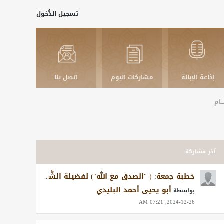
تسجيل الدُّخول
إذاعة الإبانة
مشاركات اليوم
اتصل بنا
ـــام
آخر مشاركة
خطبة جمعة: ( "الصدق مع الله") لفضيلة الشَّيخ أبي عبد الله أزهر سنيقرة-حفظه الله - 20 من شعبان 1437 هجرية
أبو يحيى أحمد البليدي
بواسطة
2024-12-26, 07:21 AM