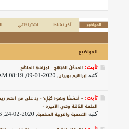
آخر نشاط
اشتراكاتي
ال
المواضيع
المواضيع
ثابت:
المدخَلُ المُبْهِج... لدِرَاسَةِ المنهَج
كتبه
,
2020-01-09, 08:19 AM
إبراهيم بويران
ثابت:
« أحشفًا وسُوءَ كيْلٍ؟ » رد على من اتهم ريحانة 
الحلقة الثالثة وهي الأخيرة -
كتبه
,
2020-02-24, 12:46 PM
التصفية والتربية السلفية
ثابت: