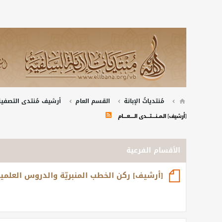
مُنتدياتُ الإبانة
القسم العام
أرشيف مُنتدى التصفية 
[أرشيف] الــمــــنــــــــتـــــــدى الـــــــــعــــــــام
الأقسام الفرعية
[أرشيف] ركن الخطب المنبريّة والدروس العلمي