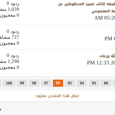
قيقه لكتاب تمييز المحظوظين عن
ردود 0
1,039 مشاهدات
امة المعصومي
0 معجبون
ردود 0
727 مشاهدات
0 معجبون
ه ورعاه-
ردود 0
1,298 مشاهدات
0 معجبون
96
106
99
98
97
95
94
93
86
اِجعَل هذا المنتدى مقرُوءً
م