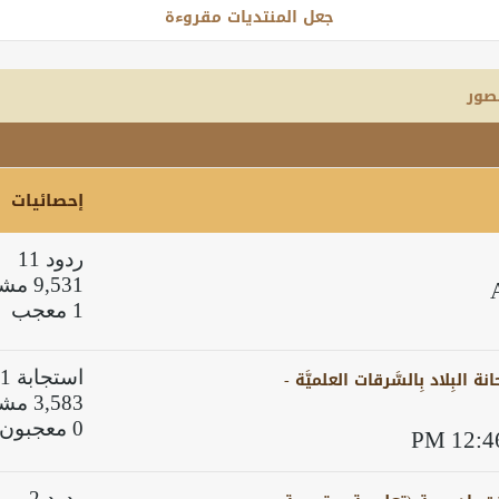
جعل المنتديات مقروءة
صور
إحصائيات
ردود 11
9,531 مشاهدات
1 معجب
البِلاد بِالسَّرقات العلميَّة -
استجابة 1
3,583 مشاهدات
0 معجبون
ردود 2