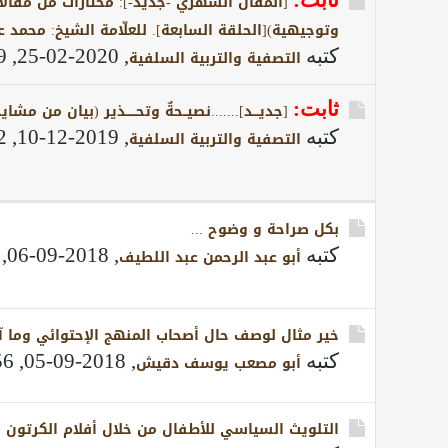
[المقال الشهري -جديد-]: مختارات من مقالات
وتوجيهية)[الحلقة السابعة]. للعلّامة الشيخ: محمد
كتبه
,
2020-02-25, 04:59 PM
التصفية والتربية السلفية
ثابت:
[جديـــد].......نصيــحةٌ وتحـــــذير (بيان من مشاي
كتبه
,
2019-12-10, 02:02 PM
التصفية والتربية السلفية
بكل صراحة و وضوح ...
كتبه
,
2018-09-06, 11:28 AM
أبو عبد الرحمن عبد اللطيف
خير مثال لوصف حال أصحاب المنهج الإحتوائي وما آل
كتبه
,
2018-09-05, 10:56 AM
أبو مصعب يوسف دقيش
التلويث السياسي للأطفال من خلال أفلام الكرتون (