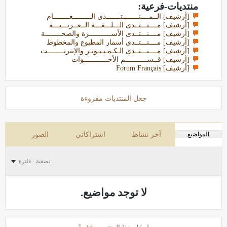
منتديات-فرعية:
[أرشيف] الــمــــنــــــــتـــــــدى الـــــــــعــــــــام
[أرشيف] مــــنـــتــدى الـــلـــغـــة الــعــربـــيـــة
[أرشيف] مــــنـــتــدى الأســـــــــــرة والصحــــــــة
[أرشيف] مــــنـــتــدى أسمار المطبوع والمخطوط
[أرشيف] مــــنـــتــدى الـكـمـبـيـوتـر والإنترنــــــــت
[أرشيف] قــســـــــــــم الأخــــــــــــوات
[أرشيف] Forum Français
جعل المنتديات مقروءة
المواضيع
آخر نشاط
اشتراكاتي
الصور
تصفية - فلترة
لا توجد مواضيع.