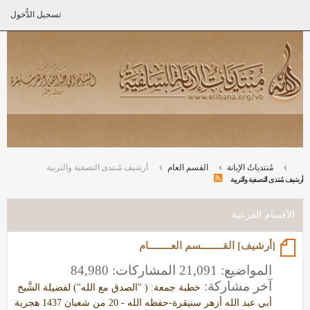
تسجيل الدُّخول
مُنتدياتُ الإبانة
القسم العام
أرشيف مُنتدى التصفية والتربية
أرشيف مُنتدى التصفية والتربية
الأقسام الفرعية
[أرشيف] القــــــــسم العــــــــام
المواضيع: 21,091 المشاركات: 84,980
آخر مشاركة:
خطبة جمعة: ( "الصدق مع الله") لفضيلة الشَّيخ
أبي عبد الله أزهر سنيقرة-حفظه الله - 20 من شعبان 1437 هجرية