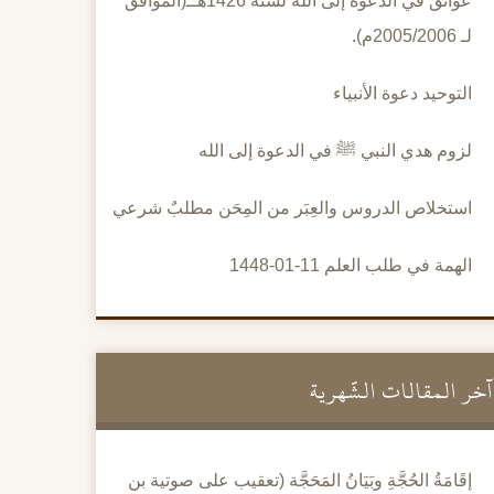
عوائق في الدعوة إلى الله لسنة 1426هــ(الموافق
لـ 2005/2006م).
التوحيد دعوة الأنبياء
لزوم هدي النبي ﷺ في الدعوة إلى الله
استخلاص الدروس والعِبَر من المِحَن مطلبٌ شرعي
الهمة في طلب العلم 11-01-1448
آخر المقالات الشَّهرية
إقَامَةُ الحُجَّةِ وبَيَانُ المَحَجَّة (تعقيب على صوتية بن