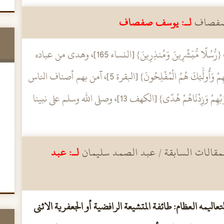
 صفصاف
لـ: يوسف صفصاف
دعني أستمتع من قوتي وشبابي!!! الحمد لله الذي بعث {رُّسُلًا مُّبَشِّرِينَ وَمُنذِرِينَ} [النساء 165]، وهدى من عباده
المنذَرين إلى صراطه المستقيم {أُولَٰئِكَ عَلَىٰ هُدًى مِّن رَّبِّهِمْ وَأُولَٰئِكَ هُمُ الْمُفْلِحُونَ} [البقرة 5]، آمن بهم أصناف الناس
أجمعين، رجالا ونساء، ذكورا وإناثا، ومنهم {فِتْيَةٌ آمَنُوا بِرَبِّهِمْ وَزِدْنَاهُمْ هُدًى} [الكهف 13]، وصلى الله وسلم على نبينا
قالات السابقة / عبد الصمد سليمان
لـ: عبد
اليمه العظام: طائفة المتشيعة الرافضية أو الجعفرية الاثنى