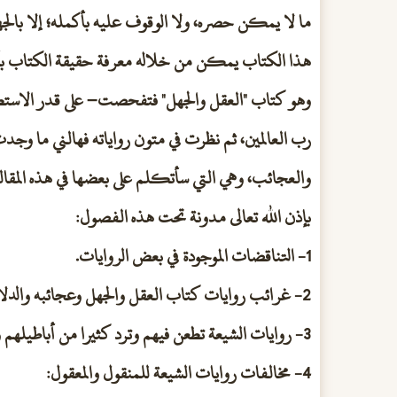
ما لا يمكن حصره، ولا الوقوف عليه بأكمله؛ إلا بالج
هذا الكتاب يمكن من خلاله معرفة حقيقة الكتاب بأكمله
وهو كتاب "العقل والجهل" فتفحصت– على قدر الاستطاعة -
رب العالمين، ثم نظرت في متون رواياته فهالني ما وج
والعجائب، وهي التي سأتكلم على بعضها في هذه المقالة 
بإذن الله تعالى مدونة تحت هذه الفصول:
1- التناقضات الموجودة في بعض الروايات.
2- غرائب روايات كتاب العقل والجهل وعجائبه والدلائل الجلية على بطلان دين الجعفرية الاثنى عشرية:
3- روايات الشيعة تطعن فيهم وترد كثيرا من أباطيلهم وتبين حقيقتهم وحقيقة علمائهم ومعمميهم:
4- مخالفات روايات الشيعة للمنقول والمعقول: