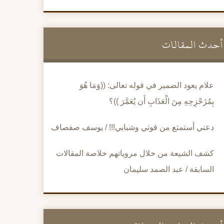
أحدث المقالات
علام يعود الضمير في قوله تعالى: ((وَمَا هُوَ
بِمُزَحْزِحِهِ مِنَ الْعَذَابِ أَن يُعَمَّرَ ))؟
دعني أستمتع من قوتي وشبابي!!! / يوسف صفصاف
كشف الشيعة من خلال مروياتهم خلاصة المقالات
السابقة / عبد الصمد سليمان