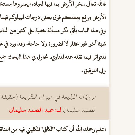
فالله تعالى سخر الأرض بما فيها لعباده ليعمروها مس
الأرض ورفع بعضكم فوق بعض درجات ليبلوكم فيما آ
وفي هذا الباب يأتي ذكر مسألة خفية على كثير من الناس 
شيئا آخر غير عقار لا لضرورة ولا حاجة، وقد ورد ف
المتواتر فيما نقله عنه المناوي, نحاول في هذا البحث جمع
ولي التوفيق .
مرويَّات الشِّيعة في ميزان الشَّريعة (حقيقة
الصمد سليمان
لـ: عبد الصمد سليمان
اعلم رحمك الله أن كتاب "الكافي" للكليني فيه من التن