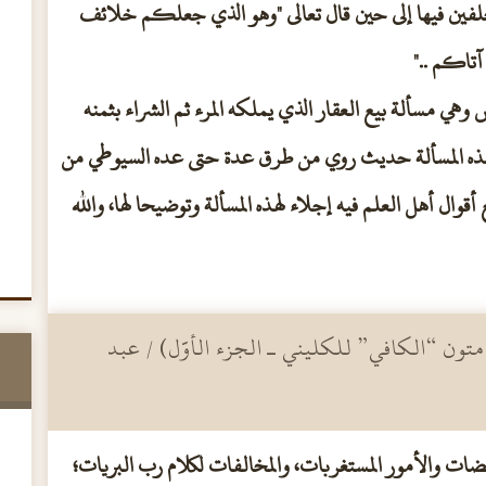
تخلفين فيها إلى حين قال تعالى "وهو الذي جعلكم خلائف
تاكم .."
وهي مسألة بيع العقار الذي يملكه المرء ثم الشراء بثمنه
ي هذه المسألة حديث روي من طرق عدة حتى عده السيوطي من
 أقوال أهل العلم فيه إجلاء لهذه المسألة وتوضيحا لها، والله
 متون “الكافي” للكليني ـ الجزء الأوَّل) / عبد
اقضات والأمور المستغربات، والمخالفات لكلام رب البريات؛