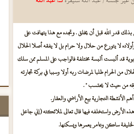
من غير جنسه / عبد الله سنيقرة
لـ: عبد الله
بذلك قدر الله قبل أن يخلق . وتجده مع هذا يتهافت على
أولاده لا يتورع من حلال ولا حرام بل لا يفقه أصلا الحلال
بوية قد ألبست ألبسة مختلفة فالواجب على المسلم ممن سلك
لال من الحرام طلبا لمرضات ربه أولا وسببا في بركة تجارته
رزقه من حيث لا يحتسب " .
هم الأنشطة التجارية بيع الأراضي والعقار.
ي هذه الأرض واستخلفه فيها قال تعالى لملائكته (إني جاعل
بالخليفة ساكن وعامر يعمرها ويسكنها.