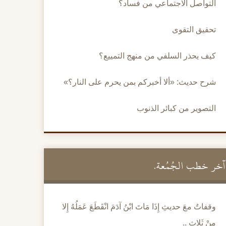
التواصل الاجتماعي من فساد؟
تحقيق التقوى
كيف يحذر السلفي من منهج التمييع؟
شرح حديث: «ألا أخبركم بمن يحرم على النار؟»
التصوير من كبائر الذنوب
آخر خطب الجُمُعة.
وقفاتٌ معَ حديثِ إِذَا مَاتَ ابْنُ آدَمَ انْقَطَعَ عَمَلُهُ إِلا
مِنْ ثَلاثٍ ..