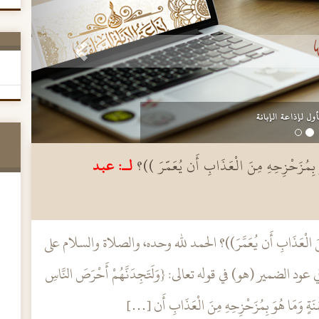
ة السلفية
ْزِحِهِ مِنَ الْعَذَابِ أَن يُعَمَّرَ ))؟
لـ: عبد
ِنَ الْعَذَابِ أَن يُعَمَّرَ))؟ الحمد لله وحده، والصلاة والسلام على
لضمير (هو) في قوله تعالى: {وَلَتَجِدَنَّهُمْ أَحْرَصَ النَّاسِ
ْفَ سَنَةٍ وَمَا هُوَ بِمُزَحْزِحِهِ مِنَ الْعَذَابِ أَن […]