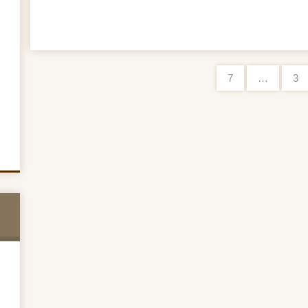
7
…
3