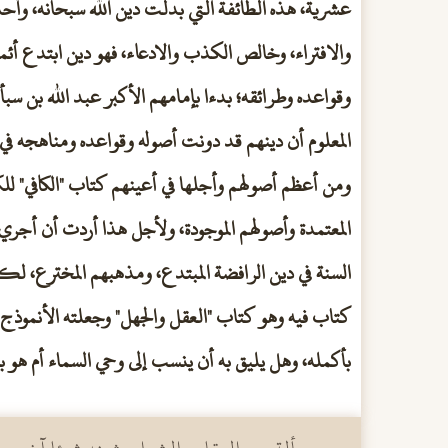
عشرية، هذه الطائفة التي بدلت دين الله سبحانه، وأحدث
والافتراء، وخالص الكذب والادعاء، فهو دين ابتدع أئم
وقواعده وطرائقه؛ بدءا بإمامهم الأكبر عبد الله بن سبأ
المعلوم أن دينهم قد دونت أصوله وقواعده ومناهجه في
ومن أعظم أصولهم وأجلها في أعينهم كتاب "الكافي" لل
المعتمدة وأصولهم الموجودة، ولأجل هذا أردت أن أجري
السنة في دين الرافضة المبتدع، ومذهبهم المخترع، لك
كتاب فيه وهو كتاب "العقل والجهل" وجعلته الأنمو
بأكمله، وهل يليق به أن ينسب إلى وحي السماء أم هو به