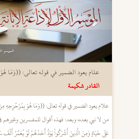
منتديات الإبان
علام يعود الضمير في قوله تعالى: ((وَمَا هُوَ بِمُزَح
القادر شكيمة
علام يعود الضمير في قوله تعالى: ((وَمَا هُوَ بِمُزَحْزِحِهِ م
من لا نبي بعده، وبعد: فهذه أقوال للمفسرين وغيرهم في عود ا
عَلَى حَيَاةٍ وَمِنَ الَّذِينَ أَشْرَكُواْ يَوَدُّ أَحَدُهُمْ لَوْ يُعَمَّرُ أَل