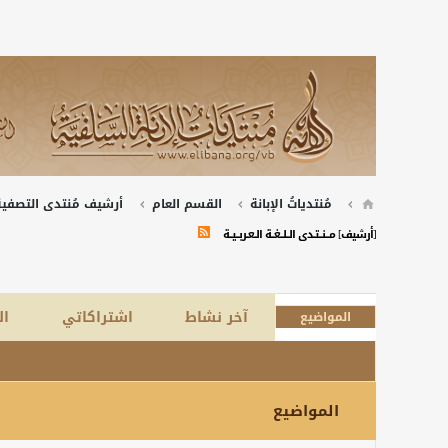
مُنتدياتُ الإبانة
القسم العام
أرشيف مُنتدى التصفية 
[أرشيف] مــــنـــتــدى الـــلـــغـــة الــعــربـــيـــة
آخر نشاط
اشتراكاتي
ال
المواضيع
المواضيع