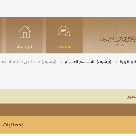
المنتديات
الرئيسية
والتربية
[أرشيف] القــــــــسم العــــــــام
[أرشيف] مــــنـــتــدى الـــلـــغـــة الــعــرب
صور
إحصائيات