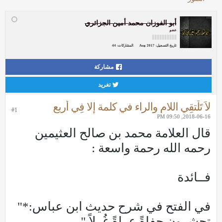
أبو الفوزان محمد أمين الجزائري
عضو
تاريخ التسجيل:
Aug 2017
المشاركات:
44
مشاركة
تغريد
لاَ تَلْتقِي اللام والراء في كلمة إلا فِي أربع
#1
2018-06-16, 09:50 PM
قال العلامة محمد بن صالح العثيمين
رحمه الله رحمة واسعة :
فــائدة
في الفتح في شرح حديث ابن عباس:*"
تحشرون حفاةً عراةً غُرلاً ".