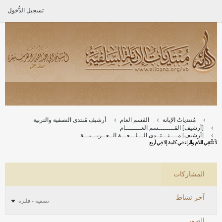
تسجيل الدُّخول
مُنتدياتُ الإبانة
القسم العام
أرشيف مُنتدى التصفية والتربية
[أرشيف] القــــــــسم العــــــــام
[أرشيف] مــــنـــتــدى الـــلـــغـــة الــعــربـــيـــة
لاَ تَلْتقِي اللام والراء في كلمة إلا فِي أربع
المشاركات
آخر نشاط
تصفية - فلترة
الصور