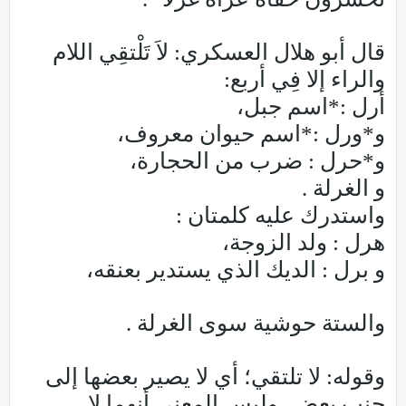
قال أبو هلال العسكري: لاَ تَلْتقِي اللام
والراء إلا فِي أربع:
أرل :*اسم جبل،
و*ورل :*اسم حيوان معروف،
و*حرل : ضرب من الحجارة،
و الغرلة .
واستدرك عليه كلمتان :
هرل : ولد الزوجة،
و برل : الديك الذي يستدير بعنقه،
والستة حوشية سوى الغرلة .
وقوله: لا تلتقي؛ أي لا يصير بعضها إلى
جنب بعض، وليس المعنى أنهما لا