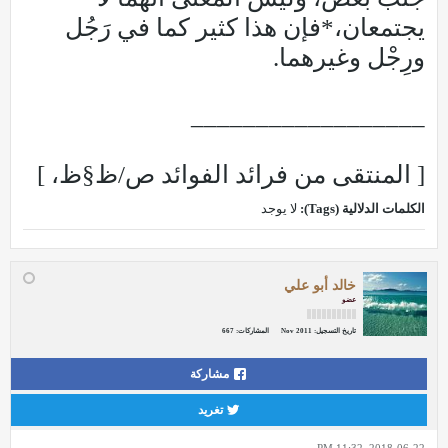
يجتمعان،*فإن هذا كثير كما في رَجُل
ورِجْل وغيرهما.
__________________
[ المنتقى من فرائد الفوائد ص/ظ§ظ، ]
الكلمات الدلالية (Tags):
لا يوجد
خالد أبو علي
عضو
تاريخ التسجيل:
Nov 2011
المشاركات:
667
مشاركة
تغريد