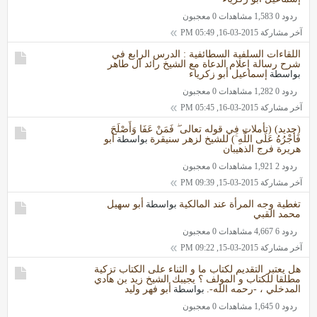
ردود 0
1,583 مشاهدات
0 معجبون
آخر مشاركة
2015-03-16, 05:49 PM
اللقاءات السلفية السطائفية : الدرس الرابع في
شرح رسالة إعلام الدعاة مع الشيخ رائد آل طاهر
بواسطة
إسماعيل أبو زكرياء
ردود 0
1,282 مشاهدات
0 معجبون
آخر مشاركة
2015-03-16, 05:45 PM
(جديد) (تأملات في قوله تعالى ۖ فَمَنْ عَفَا وَأَصْلَحَ
فَأَجْرُهُ عَلَى اللَّهِ ۚ) للشيخ لزهر سنيقرة
بواسطة
أبو
هريرة فرج الذهيبان
ردود 2
1,921 مشاهدات
0 معجبون
آخر مشاركة
2015-03-15, 09:39 PM
تغطية وجه المرأة عند المالكية
بواسطة
أبو سهيل
محمد القبي
ردود 6
4,667 مشاهدات
0 معجبون
آخر مشاركة
2015-03-15, 09:22 PM
هل يعتبر التقديم لكتاب ما و الثناء على الكتاب تزكية
مطلقا للكتاب و المولف ؟ يجيبك الشيخ زيد بن هادي
المدخلي ، -رحمه الله-.
بواسطة
أبو فهر وليد
ردود 0
1,645 مشاهدات
0 معجبون