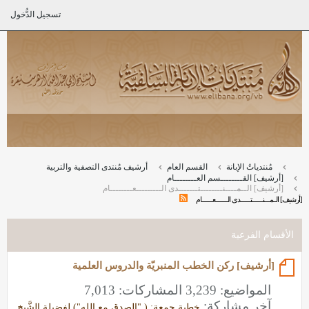
تسجيل الدُّخول
مُنتدياتُ الإبانة
القسم العام
أرشيف مُنتدى التصفية والتربية
[أرشيف] القــــــــسم العــــــــام
[أرشيف] الــمــــنــــــــتـــــــدى الـــــــــعــــــــام
[أرشيف] الــمــــنــــــــتـــــــدى الـــــــــعــــــــام
الأقسام الفرعية
[أرشيف] ركن الخطب المنبريّة والدروس العلمية
المواضيع: 3,239 المشاركات: 7,013
آخر مشاركة:
خطبة جمعة: ( "الصدق مع الله") لفضيلة الشَّيخ