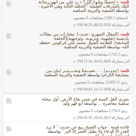
ثابت:
« أحشفًا وسُوءَ كيْلٍ؟ » رد على من اتهم ريحانة
البِلاد بِالسَّرقات العلميَّة - الحلقة الثالثة وهي الأخيرة -
بواسطة
التصفية والتربية السلفية
استجابة 1
3,583 مشاهدات
0 معجبون
آخر مشاركة
2020-03-08, 06:29 PM
ثابت:
[المقال الشهري -جديد-]: مختارات من مقالات
باديسية (تعليمية، وتربوية، وتوجيهية)[الحلقة
السابعة]. للعلّامة الشيخ: محمد علي فركوس -حفظه
الله-
بواسطة
التصفية والتربية السلفية
ردود 2
1,742 مشاهدات
0 معجبون
آخر مشاركة
2020-02-26, 11:34 PM
ثابت:
[جديـــد].......نصيــحةٌ وتحـــــذير (بيان من
مشايخنا الكرام)
بواسطة
التصفية والتربية السلفية
ردود 31
25,665 مشاهدات
0 معجبون
آخر مشاركة
2019-12-12, 04:43 PM
بشرى لأهل السنة في شتى بقاع الأرض، أول مجلة
سلفية معاصرة ...
بواسطة
أبو فهر وليد
ردود 6
2,736 مشاهدات
0 معجبون
آخر مشاركة
2015-03-16, 05:50 PM
فائدة قيمة : جواب الشيخ ربيع عن حديث " لا يرد
القدر إلا الدعاء ولا يطيل العمر إلا البر "
بواسطة
إسماعيل أبو زكرياء