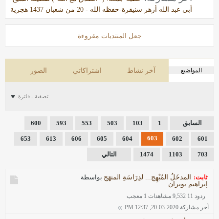
أبي عبد الله أزهر سنيقرة-حفظه الله - 20 من شعبان 1437 هجرية
جعل المنتديات مقروءة
المواضيع
آخر نشاط
اشتراكاتي
الصور
تصفية - فلترة
السابق
1
103
503
553
593
600
603
653
613
606
605
604
602
601
703
1103
1474
التالي
ثابت:
المدخَلُ المُبْهِج... لدِرَاسَةِ المنهَج
بواسطة
إبراهيم بويران
ردود 11
9,532 مشاهدات
1 معجب
آخر مشاركة
2020-03-20, 12:37 PM