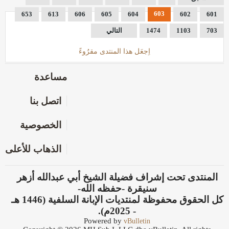
603
653
613
606
605
604
602
601
703
1103
1474
التالي
اِجعَل هذا المنتدى مقرُوءً
مساعدة
اتصل بنا
الخصوصية
الذهاب للأعلى
المنتدى تحت إشراف فضيلة الشيخ أبي عبدالله أزهر
سنيقرة -حفظه الله-
كل الحقوق محفوظة لمنتديات الإبانة السلفية (1446 هـ
- 2025م).
Powered by
vBulletin