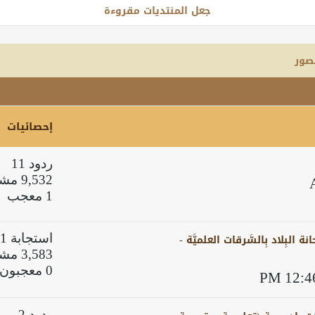
جعل المنتديات مقروءة
صور
إحصائيات
ردود 11
9,532 مشاهدات
1 معجب
البِلاد بِالسَّرقات العلميَّة -
استجابة 1
3,583 مشاهدات
0 معجبون
ردود 2