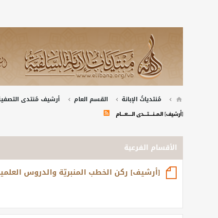
مُنتدياتُ الإبانة
القسم العام
أرشيف مُنتدى التصفية 
[أرشيف] الــمــــنــــــــتـــــــدى الـــــــــعــــــــام
الأقسام الفرعية
[أرشيف] ركن الخطب المنبريّة والدروس العلمي