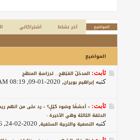
آخر نشاط
اشتراكاتي
ال
المواضيع
المواضيع
ثابت:
المدخَلُ المُبْهِج... لدِرَاسَةِ المنهَج
كتبه
,
2020-01-09, 08:19 AM
إبراهيم بويران
ثابت:
« أحشفًا وسُوءَ كيْلٍ؟ » رد على من اتهم ريحانة 
الحلقة الثالثة وهي الأخيرة -
كتبه
,
2020-02-24, 12:46 PM
التصفية والتربية السلفية
ثابت: