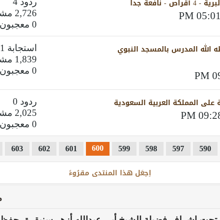
نافعة جدا
ردود 4
2,726 مشاهدات
0 معجبون
 الله المدرس بالمسجد النبوي
استجابة 1
1,839 مشاهدات
0 معجبون
 على المملكة العربية السعودية
ردود 0
2,025 مشاهدات
0 معجبون
600
603
602
601
599
598
597
590
اِجعَل هذا المنتدى مقرُوءً
م
 تحت إشراف فضيلة الشيخ أبي عبدالله أزهر سنيقرة -حفظه 