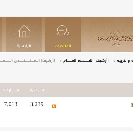
المنتديات
الرئيسية
والتربية
[أرشيف] القــــــــسم العــــــــام
[أرشيف] الــمــــنــــــــتـــــــدى الـــــــــعـــــ
المواضيع
المشاركات
ة
3,239
7,013