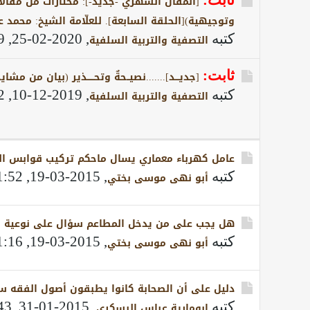
[المقال الشهري -جديد-]: مختارات من مقالات
وتوجيهية)[الحلقة السابعة]. للعلّامة الشيخ: محمد
كتبه
,
2020-02-25, 04:59 PM
التصفية والتربية السلفية
ثابت:
[جديـــد].......نصيــحةٌ وتحـــــذير (بيان من مشاي
كتبه
,
2019-12-10, 02:02 PM
التصفية والتربية السلفية
عامل كهرباء معماري يسال ماحكم تركيب قوابس ال
كتبه
,
2015-03-19, 11:52 PM
أبو نهى موسى بختي
هل يجب على من يدخل المطاعم سؤال على نوعية الل
كتبه
,
2015-03-19, 11:16 PM
أبو نهى موسى بختي
دليل على أن الصحابة كانوا يطبقون أصول الفقه س
كتبه
,
2015-01-31, 01:43 PM
ابومارية عباس البسكري