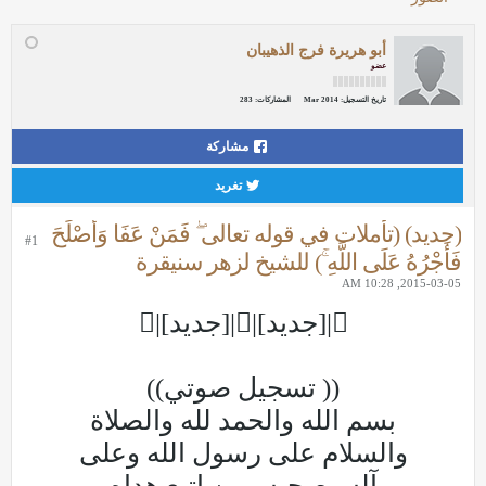
أبو هريرة فرج الذهيبان
عضو
تاريخ التسجيل:
Mar 2014
المشاركات:
283
مشاركة
تغريد
(جديد) (تأملات في قوله تعالى ۖ فَمَنْ عَفَا وَأَصْلَحَ
#1
فَأَجْرُهُ عَلَى اللَّهِ ۚ) للشيخ لزهر سنيقرة
2015-03-05, 10:28 AM
|[جديد]||[جديد]|
(( تسجيل صوتي))
بسم الله والحمد لله والصلاة
والسلام على رسول الله وعلى
آله وصحبه ومن اتبع هداه