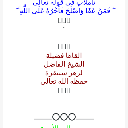
تأملات في قوله تعالى
ۖ فَمَنْ عَفَا وَأَصْلَحَ فَأَجْرُهُ عَلَى اللَّهِ ۚ َ

˹

القاها فضيلة
الشيخ الفاضل
لزهر سنيقرة
-حفظه الله تعالى-

ـــــــــ⭕⭕⭕ـــــــــ