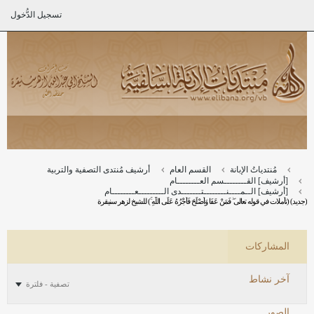
تسجيل الدُّخول
مُنتدياتُ الإبانة
القسم العام
أرشيف مُنتدى التصفية والتربية
[أرشيف] القــــــــسم العــــــــام
[أرشيف] الــمــــنــــــــتـــــــدى الـــــــــعــــــــام
(جديد) (تأملات في قوله تعالى ۖ فَمَنْ عَفَا وَأَصْلَحَ فَأَجْرُهُ عَلَى اللَّهِ ۚ) للشيخ لزهر سنيقرة
المشاركات
آخر نشاط
تصفية - فلترة
الصور