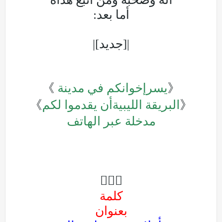
أما بعد:
|[جديد]|
《
يسرإخوانكم في مدينة
》
《
البريقة الليبيةأن يقدموا لكم
》
مدخلة عبر الهاتف

كلمة
بعنوان