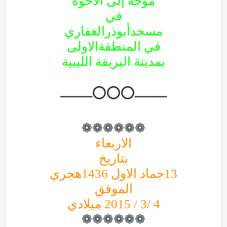
موجه إلى الأخوة
في
مسجدأبوذرالغفاري
في المنطقةالاولى
بمدينة البريقة الليبية
ـــــــــ⭕⭕⭕ـــــــــ
❁❁❁❁❁❁
الاربعاء
بتاريخ
13جماد الاول 1436هجري
الموفق
4 /3 / 2015 ميلادي
❁❁❁❁❁❁