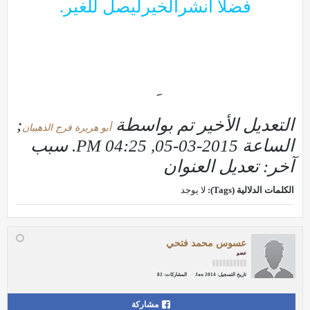
فضلاً انشرالخيرليصل للغير.
التعديل الأخير تم بواسطة
;
أبو هريرة فرج الذهيبان
الساعة
2015-03-05, 04:25 PM
.
سبب
آخر:
تعديل العنوان
الكلمات الدلالية (Tags):
لا يوجد
عسوس محمد فتحي
عضو
تاريخ التسجيل:
Jan 2014
المشاركات:
82
مشاركة