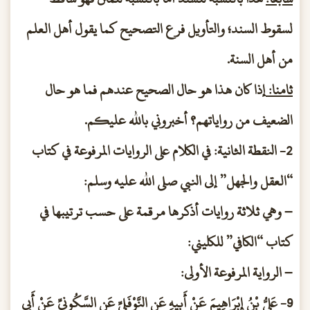
لسقوط السند؛ والتأويل فرع التصحيح كما يقول أهل العلم
من أهل السنة.
ثامنا:
إذا كان هذا هو حال الصحيح عندهم فما هو حال
الضعيف من رواياتهم؟ أخبروني بالله عليكم.
2- النقطة الثانية: في الكلام على الروايات المرفوعة في كتاب
“العقل والجهل” إلى النبي صلى الله عليه وسلم:
– وهي ثلاثة روايات أذكرها مرقمة على حسب ترتيبها في
كتاب “الكافي” للكليني:
– الرواية المرفوعة الأولى:
9- عَلِيُّ بْنُ إِبْرَاهِيمَ عَنْ أَبِيهِ عَنِ النَّوْفَلِيِّ عَنِ السَّكُونِيِّ عَنْ أَبِي