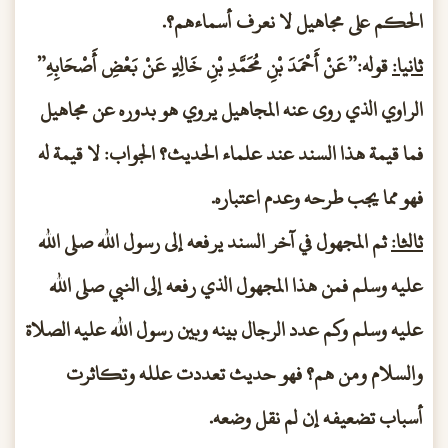
الحكم على مجاهيل لا نعرف أسماءهم؟.
ثانيا:
قوله:”عَنْ أَحْمَدَ بْنِ مُحَمَّدِ بْنِ خَالِدٍ عَنْ بَعْضِ أَصْحَابِهِ”
الراوي الذي روى عنه المجاهيل يروي هو بدوره عن مجاهيل
فما قيمة هذا السند عند علماء الحديث؟ الجواب: لا قيمة له
فهو مما يجب طرحه وعدم اعتباره.
ثالثا:
ثم المجهول في آخر السند يرفعه إلى رسول الله صلى الله
عليه وسلم فمن هذا المجهول الذي رفعه إلى النبي صلى الله
عليه وسلم وكم عدد الرجال بينه وبين رسول الله عليه الصلاة
والسلام ومن هم؟ فهو حديث تعددت علله وتكاثرت
أسباب تضعيفه إن لم نقل وضعه.