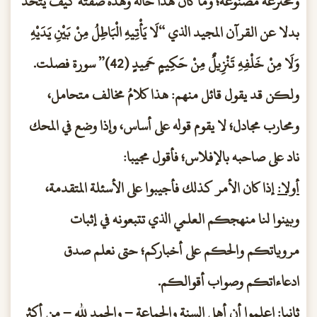
ومخترعة مصنوعة؛ وما كان هذا حاله وهذه صفته كيف يُتخذ
بدلا عن القرآن المجيد الذي “لَا يَأْتِيهِ الْبَاطِلُ مِنْ بَيْنِ يَدَيْهِ
وَلَا مِنْ خَلْفِهِ تَنْزِيلٌ مِنْ حَكِيمٍ حَمِيدٍ (42)” سورة فصلت.
ولكن قد يقول قائل منهم: هذا كلامُ مخالف متحامل،
ومحارب مجادل؛ لا يقوم قوله على أساس، وإذا وضع في المحك
ناد على صاحبه بالإفلاس؛ فأقول مجيبا:
أولا:
إذا كان الأمر كذلك فأجيبوا على الأسئلة المتقدمة،
وبينوا لنا منهجكم العلمي الذي تتبعونه في إثبات
مروياتكم والحكم على أخباركم؛ حتى نعلم صدق
ادعاءاتكم وصواب أقوالكم.
ثانيا:
اعلموا أن أهل السنة والجماعة – والحمد لله – من أكثر