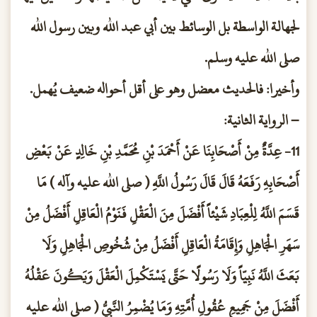
لجهالة الواسطة بل الوسائط بين أبي عبد الله وبين رسول الله
صلى الله عليه وسلم.
وأخيرا: فالحديث معضل وهو على أقل أحواله ضعيف يُهمل.
– الرواية الثانية:
11- عِدَّةٌ مِنْ أَصْحَابِنَا عَنْ أَحْمَدَ بْنِ مُحَمَّدِ بْنِ خَالِدٍ عَنْ بَعْضِ
أَصْحَابِهِ رَفَعَهُ قَالَ قَالَ رَسُولُ اللَّهِ ( صلى الله عليه وآله ) مَا
قَسَمَ اللَّهُ لِلْعِبَادِ شَيْئاً أَفْضَلَ مِنَ الْعَقْلِ فَنَوْمُ الْعَاقِلِ أَفْضَلُ مِنْ
سَهَرِ الْجَاهِلِ وَإِقَامَةُ الْعَاقِلِ أَفْضَلُ مِنْ شُخُوصِ الْجَاهِلِ وَلَا
بَعَثَ اللَّهُ نَبِيّاً وَلَا رَسُولًا حَتَّى يَسْتَكْمِلَ الْعَقْلَ وَيَكُونَ عَقْلُهُ
أَفْضَلَ مِنْ جَمِيعِ عُقُولِ أُمَّتِهِ وَمَا يُضْمِرُ النَّبِيُّ ( صلى الله عليه