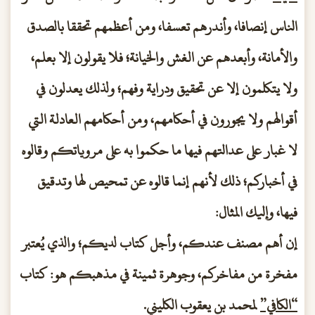
الناس إنصافا، وأندرهم تعسفا، ومن أعظمهم تحققا بالصدق
والأمانة، وأبعدهم عن الغش والخيانة؛ فلا يقولون إلا بعلم،
ولا يتكلمون إلا عن تحقيق ودراية وفهم؛ ولذلك يعدلون في
أقوالهم ولا يجورون في أحكامهم، ومن أحكامهم العادلة التي
لا غبار على عدالتهم فيها ما حكموا به على مروياتكم وقالوه
في أخباركم؛ ذلك لأنهم إنما قالوه عن تمحيص لها وتدقيق
فيها، وإليك المثال:
إن أهم مصنف عندكم، وأجل كتاب لديكم؛ والذي يُعتبر
مفخرة من مفاخركم، وجوهرة ثمينة في مذهبكم هو: كتاب
“الكافي”
لمحمد بن يعقوب الكليني.