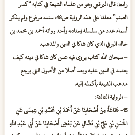
رابعا:
قال البرقعي وهو من علماء الشيعة في كتابه “كسر
الصنم” معلقا على هذه الرواية ص48: سنده مرفوع ولم يذكر
أسماء عدد من سلسلة إسناده، وأحد رواته أحمد بن محمد بن
خالد البرقي الذي كان شاكا في الدين والمذهب.
– سبحان الله كتاب يروى فيه عمن كان شاكا في دينه كيف
يعتمد في الدين عليه ويعد أصلا من الأصول التي يرجع
مذهب الشيعة بأكمله إليه.
– الرواية الثالثة:
15- جَمَاعَةٌ مِنْ أَصْحَابِنَا عَنْ أَحْمَدَ بْنِ مُحَمَّدِ بْنِ عِيسَى عَنِ
الْحَسَنِ بْنِ عَلِيِّ بْنِ فَضَّالٍ عَنْ بَعْضِ أَصْحَابِنَا عَنْ أَبِي عَبْدِ اللَّهِ