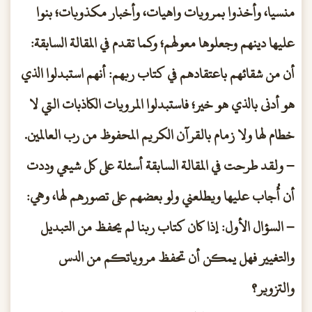
منسيا، وأخذوا بمرويات واهيات، وأخبار مكذوبات؛ بنوا
عليها دينهم وجعلوها معولهم؛ وكما تقدم في المقالة السابقة:
أن من شقائهم باعتقادهم في كتاب ربهم: أنهم استبدلوا الذي
هو أدنى بالذي هو خير؛ فاستبدلوا المرويات الكاذبات التي لا
خطام لها ولا زمام بالقرآن الكريم المحفوظ من رب العالمين.
– ولقد طرحت في المقالة السابقة أسئلة على كل شيعي وددت
أن أُجاب عليها ويطلعني ولو بعضهم على تصورهم لها، وهي:
–
السؤال الأول: إذا كان كتاب ربنا لم يحفظ من التبديل
والتغيير فهل يمكن أن تحفظ مروياتكم من الدس
والتزوير؟