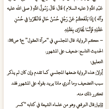
عَبْدِ اللَّهِ ( عليه السلام ) قَالَ: قَالَ رَسُولُ اللَّهِ ( صلى الله عليه
وآله ) إِذَا بَلَغَكُمْ عَنْ رَجُلٍ حُسْنُ حَالٍ فَانْظُرُوا فِي حُسْنِ
عَقْلِهِ فَإِنَّمَا يُجَازَى بِعَقْلِهِ.
– حكم الرواية: قال المجلسي في “مرآة العقول” ج1 ص36:
الحديث التاسع: ضعيف على المشهور.
التعليق:
أولا:
هذه الرواية ضعفها المجلسي كما تقدم وإن كان لم يذكر
سبب التضعيف وما أدري ماذا يريد بقوله على المشهور فقد
تكرر ذلك منه.
ثانيا:
قال البرقعي وهو من علماء الشيعة في كتابه “كسر