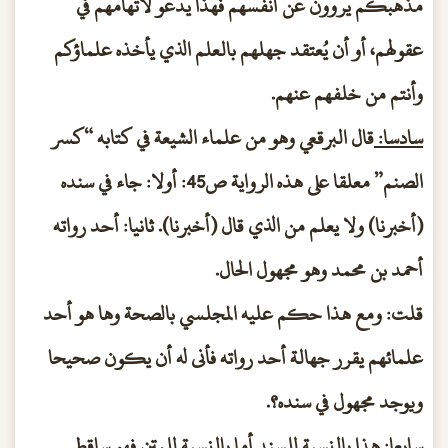
مذهبكم يروون عن أنفسهم فهذا يدعو لاتهامهم في
عقولهم، أو أن يُعتقد جهلهم بالعلم الذي يأخذه علماؤكم
وأنتم من خلفهم عنهم.
سادسا:
قال البرقعي وهو من علماء الشيعة في كتابه “كسر
الصنم” معلقا على هذه الرواية ص45: أولا: جاء في سنده
(أخبرنا) ولا يعلم من الذي قال (أخبرنا). ثانيا: أحد رواته
أحمد بن محمد وهو مجهول الحال.
قلت: ومع هذا حكم عليه المجلسي بالصحة وها هو أحد
علمائهم يقرر جهالة أحد رواته فأنى له أن يكون صحيحا
ويوجد مجهول في سنده؟.
سابعا:
هذا بالنسبة للسند أما بالنسبة للمتن فهو ساقط