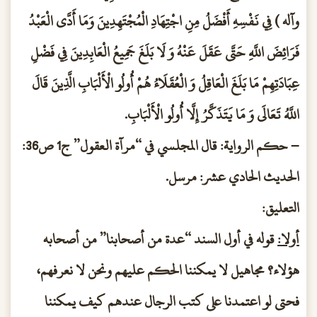
وآله ) فِي نَفْسِهِ أَفْضَلُ مِنِ اجْتِهَادِ الْمُجْتَهِدِينَ وَمَا أَدَّى الْعَبْدُ
فَرَائِضَ اللَّهِ حَتَّى عَقَلَ عَنْهُ وَ لَا بَلَغَ جَمِيعُ الْعَابِدِينَ فِي فَضْلِ
عِبَادَتِهِمْ مَا بَلَغَ الْعَاقِلُ وَ الْعُقَلَاءُ هُمْ أُولُو الْأَلْبَابِ الَّذِينَ قَالَ
اللَّهُ تَعَالَى وَ مَا يَتَذَكَّرُ إِلَّا أُولُو الْأَلْبَابِ.
– حكم الرواية: قال المجلسي في “مرآة العقول” ج1 ص36:
الحديث الحادي عشر: مرسل.
التعليق:
أولا:
قوله في أول السند “عدة من أصحابنا” من أصحابه
هؤلاء؟ مجاهيل لا يمكننا الحكم عليهم ونحن لا نعرفهم،
فحتى لو اعتمدنا على كتب الرجال عندهم كيف يمكننا