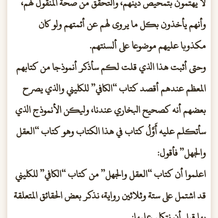
لا يهتمون بتمحيص دينهم، والتحقق من صحة المنقول لهم،
وأنهم يأخذون بكل ما يروى لهم عن أئمتهم ولو كان
مكذوبا عليهم موضوعا على ألسنتهم.
وحتى أثبت هذا الذي قلت لكم سأذكر أنموذجا من كتابهم
المعظم عندهم أقصد كتاب “الكافي” للكليني والذي يصرح
بعضهم أنه كصحيح البخاري عندنا، وليكن الأنموذج الذي
سأتكلم عليه أَوَّلُ كتاب في هذا الكتاب وهو كتاب “العقل
والجهل” فأقول:
اعلموا أن كتاب “العقل والجهل” من كتاب “الكافي” للكليني
قد اشتمل على ستة وثلاثين رواية، نذكر بعض الحقائق المتعلقة
بها قبل أن نتكلم عليها: