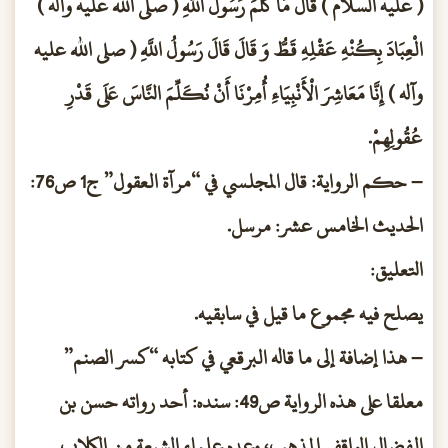
( عليه السلام ) قَالَ مَا كَلَّمَ رَسُولُ اللَّهِ ( صلى الله عليه وآله )
الْعِبَادَ بِكُنْهِ عَقْلِهِ قَطُّ وَ قَالَ قَالَ رَسُولُ اللَّهِ ( صلى الله عليه
وآله ) إِنَّا مَعَاشِرَ الْأَنْبِيَاءِ أُمِرْنَا أَنْ نُكَلِّمَ النَّاسَ عَلَى قَدْرِ
عُقُولِهِمْ.
– حكم الرواية: قال المجلسي في “مرآة العقول” ج1 ص76:
الحديث الخامس عشر: مرسل.
التعليق:
يصلح فيه مجموع ما قيل في سابقيه.
– هذا إضافة إلى ما قاله البرقعي في كتابه “كسر الصنم”
معلقا على هذه الرواية ص49: سنده: أحد رواته حسن بن
الفضال الواقفي المذهب، وعده علماء الشيعة من الكلاب