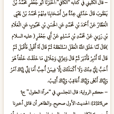
– قال الكليني في كتابه “الكافي”:أَخْبَرَنَا أَبُو جَعْفَرٍ مُحَمَّدُ بْنُ
يَعْقُوبَ قَالَ حَدَّثَنِي عِدَّةٌ مِنْ أَصْحَابِنَا مِنْهُمْ مُحَمَّدُ بْنُ يَحْيَى
الْعَطَّارُ عَنْ أَحْمَدَ بْنِ مُحَمَّدٍ عَنِ الْحَسَنِ بْنِ مَحْبُوبٍ عَنِ الْعَلَاءِ
بْنِ رَزِينٍ عَنْ مُحَمَّدِ بْنِ مُسْلِمٍ عَنْ أَبِي جَعْفَرٍ ( عليه السلام
)قَالَ لَمَّا خَلَقَ اللَّهُ الْعَقْلَ اسْتَنْطَقَهُ ثُمَّ قَالَ لَهُ أَقْبِلْ فَأَقْبَلَ ثُمَّ
قَالَ لَهُ أَدْبِرْ فَأَدْبَرَ ثُمَّ قَالَ وَعِزَّتِي وَجَلَالِي مَا خَلَقْتُ خَلْقاً هُوَ
أَحَبُّ إِلَيَّ مِنْكَ وَلَا أَكْمَلْتُكَ إِلَّا فِيمَنْ أُحِبُّ أَمَا إِنِّي إِيَّاكَ آمُرُ
وَإِيَّاكَ أَنْهَى وَإِيَّاكَ أُعَاقِبُ وَإِيَّاكَ أُثِيبُ.
– حكم الرواية: قال المجلسي في “مرآة العقول” ج1
ص25[2]: الحديث الأول صحيح. والظاهر أن قائل أخبرنا