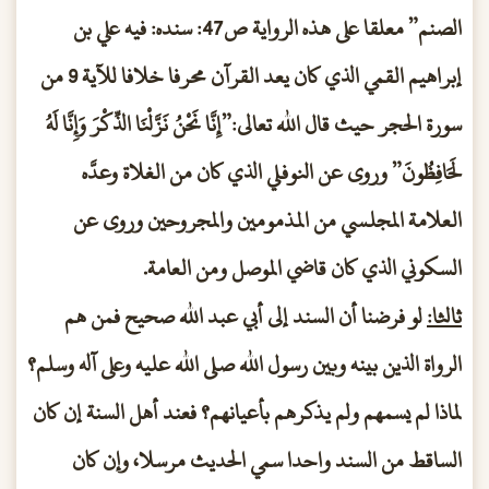
الصنم” معلقا على هذه الرواية ص47: سنده: فيه علي بن
إبراهيم القمي الذي كان يعد القرآن محرفا خلافا للآية 9 من
سورة الحجر حيث قال الله تعالى:”إِنَّا نَحْنُ نَزَّلْنَا الذِّكْرَ وَإِنَّا لَهُ
لَحَافِظُونَ” وروى عن النوفلي الذي كان من الغلاة وعدَّه
العلامة المجلسي من المذمومين والمجروحين وروى عن
السكوني الذي كان قاضي الموصل ومن العامة.
ثالثا:
لو فرضنا أن السند إلى أبي عبد الله صحيح فمن هم
الرواة الذين بينه وبين رسول الله صلى الله عليه وعلى آله وسلم؟
لماذا لم يسمهم ولم يذكرهم بأعيانهم؟ فعند أهل السنة إن كان
الساقط من السند واحدا سمي الحديث مرسلا، وإن كان