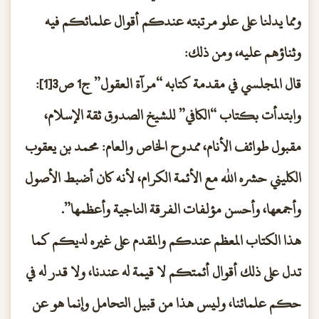
ومما يدلنا على علو مرتبته عندكم أقوال علمائكم فيه
وثناؤهم عليه، ومن ذلك:
قال المجلسي في مقدمة كتابه “مرآة العقول” ج1 ص3[1]:
وابتدأت بكتاب “الكافي” للشيخ الصدوق ثقة الإسلام،
مقبول طوائف الأنام، ممدوح الخاص والعام: محمد بن يعقوب
الكليني حشره الله مع الأئمة الكرام، لأنه كان أضبط الأصول
وأجمعها، وأحسن مؤلفات الفرقة الناجية وأعظمها”.
هذا الكتاب المعظم عندكم والمقدم على غيره لديكم كما
تدل على ذلك أقوال أئمتكم لا قيمة له عندنا، ولا قدر له في
حكم علمائنا، وليس هذا من قبيل التحامل وإنما هو عن