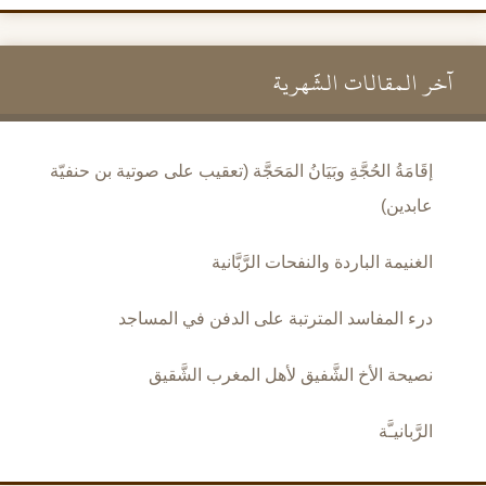
آخر المقالات الشَّهرية
إقَامَةُ الحُجَّةِ وبَيَانُ المَحَجَّة (تعقيب على صوتية بن حنفيّة
عابدين)
الغنيمة الباردة والنفحات الرَّبَّانية
درء المفاسد المترتبة على الدفن في المساجد
نصيحة الأخ الشَّفيق لأهل المغرب الشَّقيق
الرَّبانيـَّة