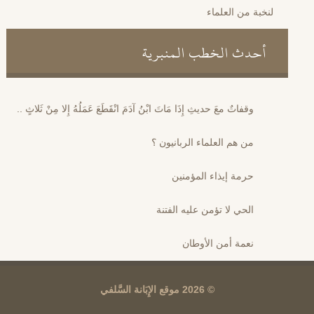
لنخبة من العلماء
أحدث الخطب المنبرية
وقفاتٌ معَ حديثِ إِذَا مَاتَ ابْنُ آدَمَ انْقَطَعَ عَمَلُهُ إِلا مِنْ ثَلاثٍ ..
من هم العلماء الربانيون ؟
حرمة إيذاء المؤمنين
الحي لا تؤمن عليه الفتنة
نعمة أمن الأوطان
© 2026 موقع الإِبَانة السَّلفي