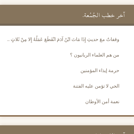
آخر خطب الجُمُعة.
وقفاتٌ معَ حديثِ إِذَا مَاتَ ابْنُ آدَمَ انْقَطَعَ عَمَلُهُ إِلا مِنْ ثَلاثٍ ..
من هم العلماء الربانيون ؟
حرمة إيذاء المؤمنين
الحي لا تؤمن عليه الفتنة
نعمة أمن الأوطان