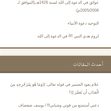
عوائق في الدعوة إلى الله لسنة 1426هــ(الموافق لـ
2005/2006م).
التوحيد دعوة الأنبياء
لزوم هدي النبي ﷺ في الدعوة إلى الله
أحدث المقالات
علام يعود الضمير في قوله تعالى: ((وَمَا هُوَ بِمُزَحْزِحِهِ مِنَ
الْعَذَابِ أَن يُعَمَّرَ ))؟
دعني أستمتع من قوتي وشبابي!!! / يوسف صفصاف