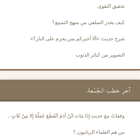
تحقيق التقوى
كيف يحذر السلفي من منهج التمييع؟
شرح حديث: «ألا أخبركم بمن يحرم على النار؟»
التصوير من كبائر الذنوب
آخر خطب الجُمُعة.
وقفاتٌ معَ حديثِ إِذَا مَاتَ ابْنُ آدَمَ انْقَطَعَ عَمَلُهُ إِلا مِنْ ثَلاثٍ ..
من هم العلماء الربانيون ؟