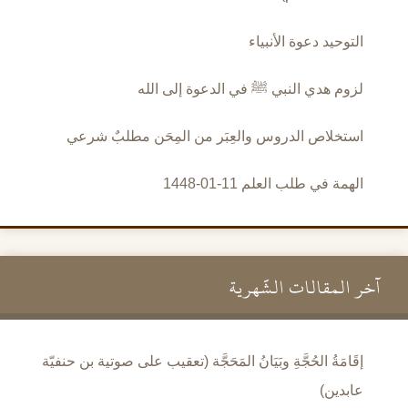
التوحيد دعوة الأنبياء
لزوم هدي النبي ﷺ في الدعوة إلى الله
استخلاص الدروس والعِبَر من المِحَن مطلبٌ شرعي
الهمة في طلب العلم 11-01-1448
آخر المقالات الشَّهرية
إقَامَةُ الحُجَّةِ وبَيَانُ المَحَجَّة (تعقيب على صوتية بن حنفيّة
عابدين)