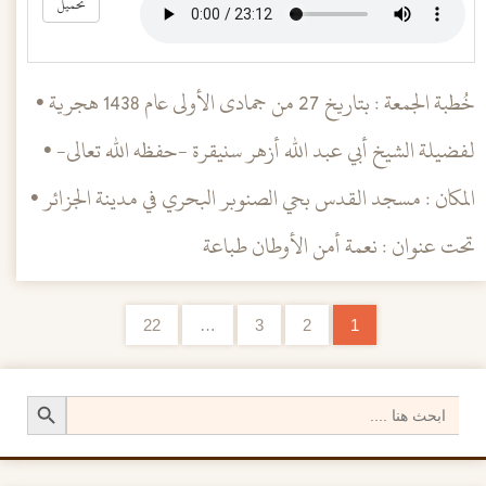
تحميل
خُطبة الجمعة : بتاريخ 27 من جمادى الأولى عام 1438 هجرية •
لفضيلة الشيخ أبي عبد الله أزهر سنيقرة -حفظه الله تعالى- •
المكان : مسجد القدس بحي الصنوبر البحري في مدينة الجزائر •
تحت عنوان : نعمة أمن الأوطان طباعة
22
…
3
2
1
تصفح الإدراجات
Search Button
Search
for: