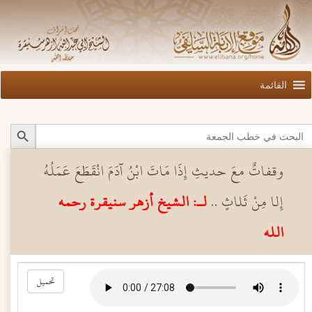
القائمة
Search Butto
Searc
for
وقفاتٌ معَ حديثِ إِذَا مَاتَ ابْنُ آدَمَ انْقَطَعَ عَمَلُهُ
إِلا مِنْ ثَلاثٍ ..
لـ: الشيخ أزهر سنيقرة رحمه
الله
تحميل