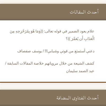
أحدث المقالات
علام يعود الضمير في قوله تعالى: ((وَمَا هُوَ بِمُزَحْزِحِهِ مِنَ
الْعَذَابِ أَن يُعَمَّرَ ))؟
دعني أستمتع من قوتي وشبابي!!! / يوسف صفصاف
كشف الشيعة من خلال مروياتهم خلاصة المقالات السابقة /
عبد الصمد سليمان
أحدث الفتاوى المضافة