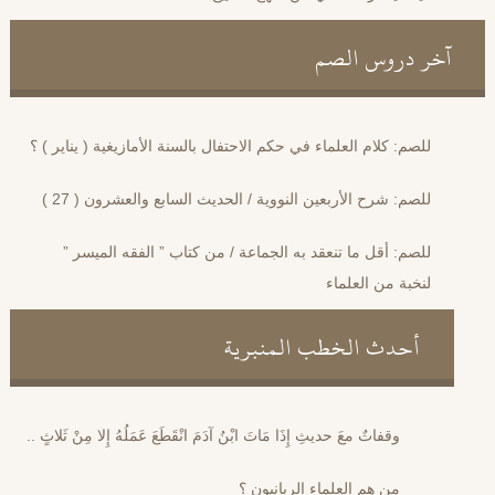
آخر دروس الصم
للصم: كلام العلماء في حكم الاحتفال بالسنة الأمازيغية ( يناير ) ؟
للصم: شرح الأربعين النووية / الحديث السابع والعشرون ( 27 )
للصم: أقل ما تنعقد به الجماعة / من كتاب ” الفقه الميسر ”
لنخبة من العلماء
أحدث الخطب المنبرية
وقفاتٌ معَ حديثِ إِذَا مَاتَ ابْنُ آدَمَ انْقَطَعَ عَمَلُهُ إِلا مِنْ ثَلاثٍ ..
من هم العلماء الربانيون ؟