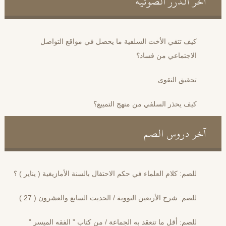
آخر الدرر الصوتية
كيف تتقي الأخت السلفية ما يحصل في مواقع التواصل
الاجتماعي من فساد؟
تحقيق التقوى
كيف يحذر السلفي من منهج التمييع؟
آخر دروس الصم
للصم: كلام العلماء في حكم الاحتفال بالسنة الأمازيغية ( يناير ) ؟
للصم: شرح الأربعين النووية / الحديث السابع والعشرون ( 27 )
للصم: أقل ما تنعقد به الجماعة / من كتاب ” الفقه الميسر ”