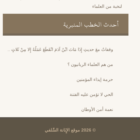
لنخبة من العلماء
أحدث الخطب المنبرية
وقفاتٌ معَ حديثِ إِذَا مَاتَ ابْنُ آدَمَ انْقَطَعَ عَمَلُهُ إِلا مِنْ ثَلاثٍ ..
من هم العلماء الربانيون ؟
حرمة إيذاء المؤمنين
الحي لا تؤمن عليه الفتنة
نعمة أمن الأوطان
© 2026 موقع الإِبَانة السَّلفي