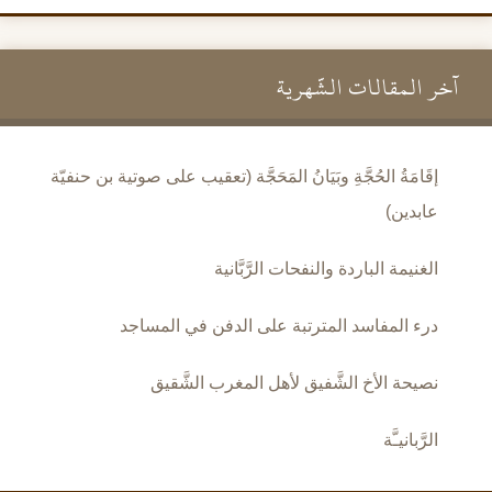
آخر المقالات الشَّهرية
إقَامَةُ الحُجَّةِ وبَيَانُ المَحَجَّة (تعقيب على صوتية بن حنفيّة
عابدين)
الغنيمة الباردة والنفحات الرَّبَّانية
درء المفاسد المترتبة على الدفن في المساجد
نصيحة الأخ الشَّفيق لأهل المغرب الشَّقيق
الرَّبانيـَّة