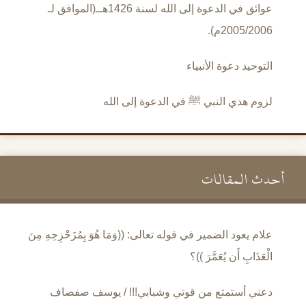
عوائق في الدعوة إلى الله لسنة 1426هــ(الموافق لـ
2005/2006م).
التوحيد دعوة الأنبياء
لزوم هدي النبي ﷺ في الدعوة إلى الله
أحدث المقالات
علام يعود الضمير في قوله تعالى: ((وَمَا هُوَ بِمُزَحْزِحِهِ مِنَ
الْعَذَابِ أَن يُعَمَّرَ ))؟
دعني أستمتع من قوتي وشبابي!!! / يوسف صفصاف