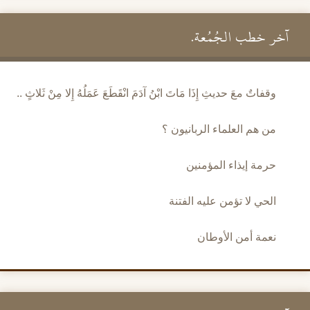
آخر خطب الجُمُعة.
وقفاتٌ معَ حديثِ إِذَا مَاتَ ابْنُ آدَمَ انْقَطَعَ عَمَلُهُ إِلا مِنْ ثَلاثٍ ..
من هم العلماء الربانيون ؟
حرمة إيذاء المؤمنين
الحي لا تؤمن عليه الفتنة
نعمة أمن الأوطان