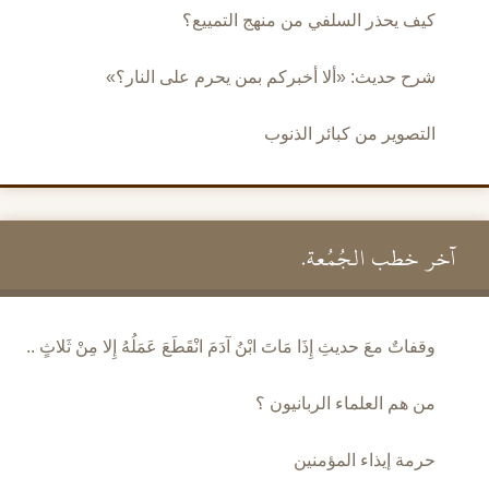
كيف يحذر السلفي من منهج التمييع؟
شرح حديث: «ألا أخبركم بمن يحرم على النار؟»
التصوير من كبائر الذنوب
آخر خطب الجُمُعة.
وقفاتٌ معَ حديثِ إِذَا مَاتَ ابْنُ آدَمَ انْقَطَعَ عَمَلُهُ إِلا مِنْ ثَلاثٍ ..
من هم العلماء الربانيون ؟
حرمة إيذاء المؤمنين