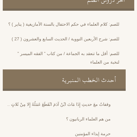
للصم: كلام العلماء في حكم الاحتفال بالسنة الأمازيغية ( يناير ) ؟
للصم: شرح الأربعين النووية / الحديث السابع والعشرون ( 27 )
للصم: أقل ما تنعقد به الجماعة / من كتاب ” الفقه الميسر ”
لنخبة من العلماء
أحدث الخطب المنبرية
وقفاتٌ معَ حديثِ إِذَا مَاتَ ابْنُ آدَمَ انْقَطَعَ عَمَلُهُ إِلا مِنْ ثَلاثٍ ..
من هم العلماء الربانيون ؟
حرمة إيذاء المؤمنين