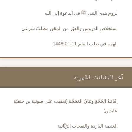
لزوم هدي النبي ﷺ في الدعوة إلى الله
استخلاص الدروس والعِبَر من المِحَن مطلبٌ شرعي
الهمة في طلب العلم 11-01-1448
آخر المقالات الشَّهرية
إقَامَةُ الحُجَّةِ وبَيَانُ المَحَجَّة (تعقيب على صوتية بن حنفيّة
عابدين)
الغنيمة الباردة والنفحات الرَّبَّانية