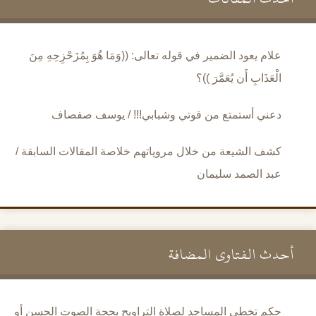
علام يعود الضمير في قوله تعالى: ((وَمَا هُوَ بِمُزَحْزِحِهِ مِنَ
الْعَذَابِ أَن يُعَمَّرَ ))؟
دعني أستمتع من قوتي وشبابي!!! / يوسف صفصاف
كشف الشيعة من خلال مروياتهم خلاصة المقالات السابقة /
عبد الصمد سليمان
أحدث الفتاوى المضافة
حكم تخطي المساجد لصلاة التراويح بحجة الصوت الحسن أو