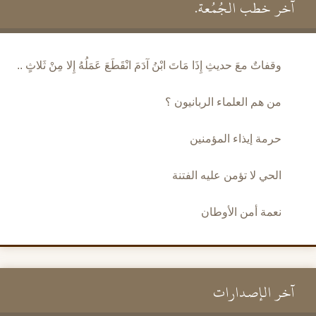
آخر خطب الجُمُعة.
وقفاتٌ معَ حديثِ إِذَا مَاتَ ابْنُ آدَمَ انْقَطَعَ عَمَلُهُ إِلا مِنْ ثَلاثٍ ..
من هم العلماء الربانيون ؟
حرمة إيذاء المؤمنين
الحي لا تؤمن عليه الفتنة
نعمة أمن الأوطان
آخر الإصدارات