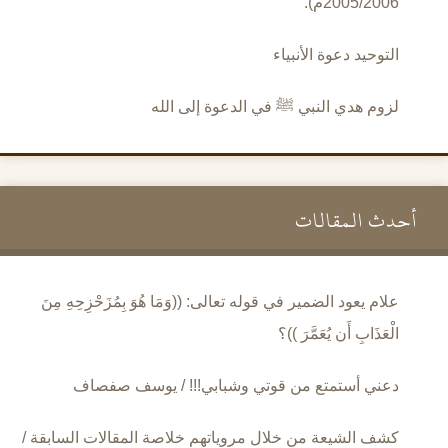
2005/2006م).
التوحيد دعوة الأنبياء
لزوم هدي النبي ﷺ في الدعوة إلى الله
أحدث المقالات
علام يعود الضمير في قوله تعالى: ((وَمَا هُوَ بِمُزَحْزِحِهِ مِنَ
الْعَذَابِ أَن يُعَمَّرَ ))؟
دعني أستمتع من قوتي وشبابي!!! / يوسف صفصاف
كشف الشيعة من خلال مروياتهم خلاصة المقالات السابقة /