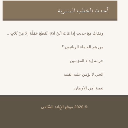
أحدث الخطب المنبرية
وقفاتٌ معَ حديثِ إِذَا مَاتَ ابْنُ آدَمَ انْقَطَعَ عَمَلُهُ إِلا مِنْ ثَلاثٍ ..
من هم العلماء الربانيون ؟
حرمة إيذاء المؤمنين
الحي لا تؤمن عليه الفتنة
نعمة أمن الأوطان
© 2026 موقع الإِبَانة السَّلفي