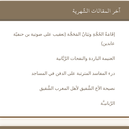
آخر المقالات الشَّهرية
إقَامَةُ الحُجَّةِ وبَيَانُ المَحَجَّة (تعقيب على صوتية بن حنفيّة
عابدين)
الغنيمة الباردة والنفحات الرَّبَّانية
درء المفاسد المترتبة على الدفن في المساجد
نصيحة الأخ الشَّفيق لأهل المغرب الشَّقيق
الرَّبانيـَّة