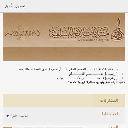
تسجيل الدُّخول
مُنتدياتُ الإبانة
القسم العام
أرشيف مُنتدى التصفية والتربية
[أرشيف] القــــــــسم العــــــــام
[أرشيف] قــســـــــــــم الأخــــــــــــوات
قطوف ندية – نصائح وتوجيهات – للحياة الزوجية " متجدد "
المشاركات
آخر نشاط
تصفية - فلترة
الصور