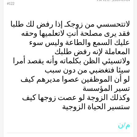
#122
لاتتحسسي من زوجكـ إذا رفض لك طلبا
فقد يرى مصلحة أنتِ لاتعلميها وحقه
عليك السمع والطاعة وليس سوء
المعاملة لإنه رفض طلبك
ولاتسيئي الظن بكلماته وأنه يقصد أمرا
سيئا فتغضبي من دون سبب
لو أن الموظفين عصوا مديرهم كيف
تسير المؤسسة
وكذلك الزوجة لو عصت زوجها كيف
ستسير الحياة الزوجية
م/ن