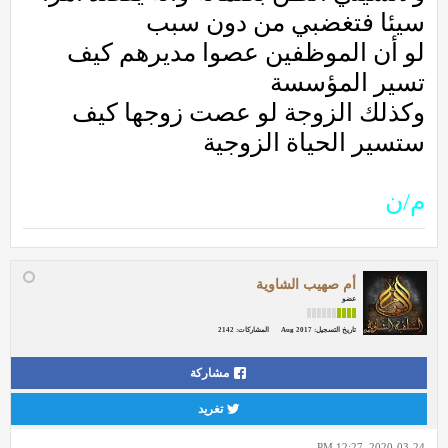
سيئا فتغضبي من دون سبب
لو أن الموظفين عصوا مديرهم كيف
تسير المؤسسة
وكذلك الزوجة لو عصت زوجها كيف
ستسير الحياة الزوجية
م/ن
أم صهيب الشاوية
عضو
تاريخ التسجيل:
Aug 2017
المشاركات:
2142
مشاركة
تغريد
2020-03-24, 12:27 PM