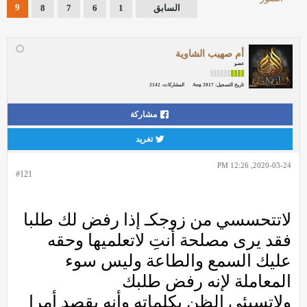
9
السابق
1
6
7
8
أم صهيب الشاوية
عضو
تاريخ التسجيل:
Aug 2017
المشاركات:
2142
مشاركة
تغريد
2020-03-24, 12:26 PM
#121
لاتتحسسي من زوجكـ إذا رفض لك طلبا
فقد يرى مصلحة أنتِ لاتعلميها وحقه
عليك السمع والطاعة وليس سوء
المعاملة لإنه رفض طلبك
ولاتسيئي الظن بكلماته وأنه يقصد أمرا