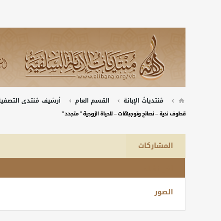
مُنتدياتُ الإبانة
القسم العام
أرشيف مُنتدى التصفية 
قطوف ندية – نصائح وتوجيهات – للحياة الزوجية " متجدد "
المشاركات
آخر نشاط
الصور