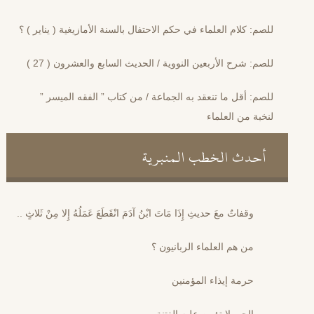
للصم: كلام العلماء في حكم الاحتفال بالسنة الأمازيغية ( يناير ) ؟
للصم: شرح الأربعين النووية / الحديث السابع والعشرون ( 27 )
للصم: أقل ما تنعقد به الجماعة / من كتاب ” الفقه الميسر ”
لنخبة من العلماء
أحدث الخطب المنبرية
وقفاتٌ معَ حديثِ إِذَا مَاتَ ابْنُ آدَمَ انْقَطَعَ عَمَلُهُ إِلا مِنْ ثَلاثٍ ..
من هم العلماء الربانيون ؟
حرمة إيذاء المؤمنين