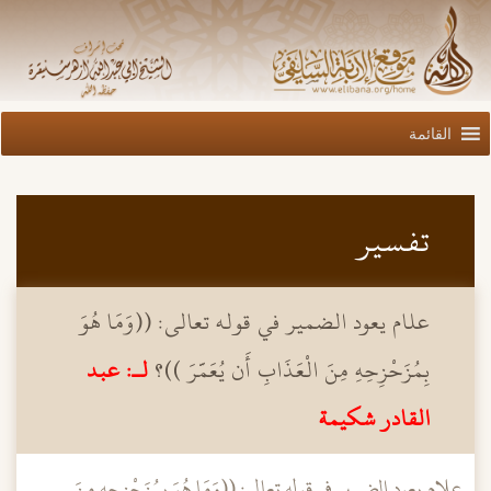
القائمة
تفسير
علام يعود الضمير في قوله تعالى: ((وَمَا هُوَ
بِمُزَحْزِحِهِ مِنَ الْعَذَابِ أَن يُعَمَّرَ ))؟
لـ: عبد
القادر شكيمة
علام يعود الضمير في قوله تعالى: ((وَمَا هُوَ بِمُزَحْزِحِهِ مِنَ