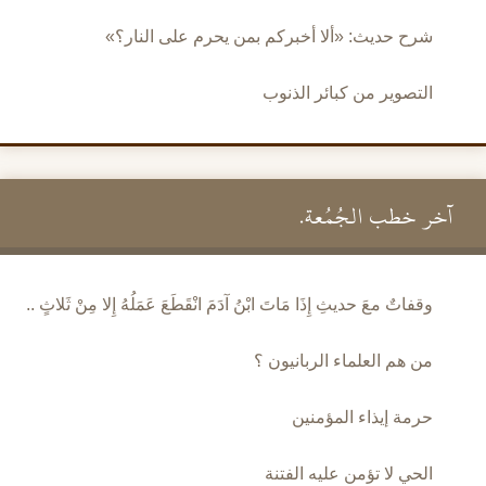
شرح حديث: «ألا أخبركم بمن يحرم على النار؟»
التصوير من كبائر الذنوب
آخر خطب الجُمُعة.
وقفاتٌ معَ حديثِ إِذَا مَاتَ ابْنُ آدَمَ انْقَطَعَ عَمَلُهُ إِلا مِنْ ثَلاثٍ ..
من هم العلماء الربانيون ؟
حرمة إيذاء المؤمنين
الحي لا تؤمن عليه الفتنة