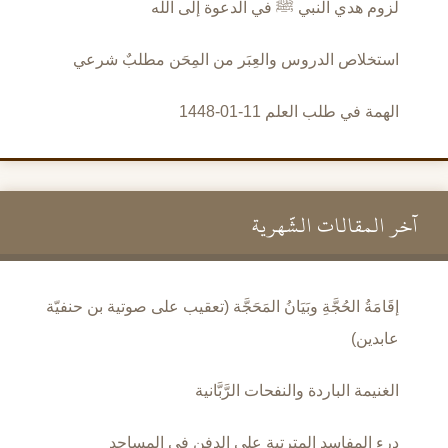
لزوم هدي النبي ﷺ في الدعوة إلى الله
استخلاص الدروس والعِبَر من المِحَن مطلبٌ شرعي
الهمة في طلب العلم 11-01-1448
آخر المقالات الشَّهرية
إقَامَةُ الحُجَّةِ وبَيَانُ المَحَجَّة (تعقيب على صوتية بن حنفيّة
عابدين)
الغنيمة الباردة والنفحات الرَّبَّانية
درء المفاسد المترتبة على الدفن في المساجد