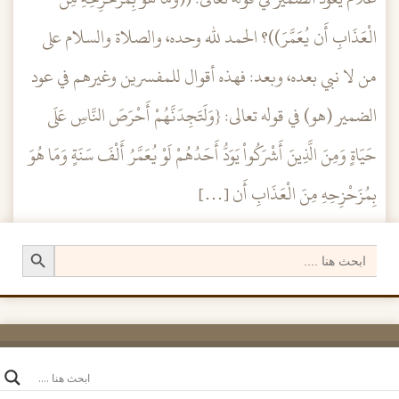
الْعَذَابِ أَن يُعَمَّرَ))؟ الحمد لله وحده، والصلاة والسلام على
من لا نبي بعده، وبعد: فهذه أقوال للمفسرين وغيرهم في عود
الضمير (هو) في قوله تعالى: {وَلَتَجِدَنَّهُمْ أَحْرَصَ النَّاسِ عَلَى
حَيَاةٍ وَمِنَ الَّذِينَ أَشْرَكُواْ يَوَدُّ أَحَدُهُمْ لَوْ يُعَمَّرُ أَلْفَ سَنَةٍ وَمَا هُوَ
بِمُزَحْزِحِهِ مِنَ الْعَذَابِ أَن […]
Search Button
تصفح الإدراجات
Search
for: