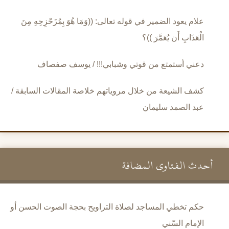
علام يعود الضمير في قوله تعالى: ((وَمَا هُوَ بِمُزَحْزِحِهِ مِنَ
الْعَذَابِ أَن يُعَمَّرَ ))؟
دعني أستمتع من قوتي وشبابي!!! / يوسف صفصاف
كشف الشيعة من خلال مروياتهم خلاصة المقالات السابقة /
عبد الصمد سليمان
أحدث الفتاوى المضافة
حكم تخطي المساجد لصلاة التراويح بحجة الصوت الحسن أو
الإمام السّني