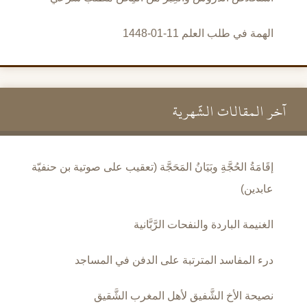
الهمة في طلب العلم 11-01-1448
آخر المقالات الشَّهرية
إقَامَةُ الحُجَّةِ وبَيَانُ المَحَجَّة (تعقيب على صوتية بن حنفيّة
عابدين)
الغنيمة الباردة والنفحات الرَّبَّانية
درء المفاسد المترتبة على الدفن في المساجد
نصيحة الأخ الشَّفيق لأهل المغرب الشَّقيق