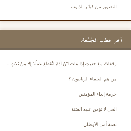
التصوير من كبائر الذنوب
آخر خطب الجُمُعة.
وقفاتٌ معَ حديثِ إِذَا مَاتَ ابْنُ آدَمَ انْقَطَعَ عَمَلُهُ إِلا مِنْ ثَلاثٍ ..
من هم العلماء الربانيون ؟
حرمة إيذاء المؤمنين
الحي لا تؤمن عليه الفتنة
نعمة أمن الأوطان