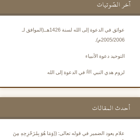
آخر الصَّوتيات
عوائق في الدعوة إلى الله لسنة 1426هــ(الموافق لـ
2005/2006م).
التوحيد دعوة الأنبياء
لزوم هدي النبي ﷺ في الدعوة إلى الله
أحدث المقالات
علام يعود الضمير في قوله تعالى: ((وَمَا هُوَ بِمُزَحْزِحِهِ مِنَ