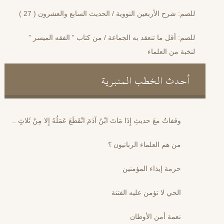
للصم: شرح الأربعين النووية / الحديث السابع والعشرون ( 27 )
للصم: أقل ما تنعقد به الجماعة / من كتاب ” الفقه الميسر ”
لنخبة من العلماء
أحدث الخطب المنبرية
وقفاتٌ معَ حديثِ إِذَا مَاتَ ابْنُ آدَمَ انْقَطَعَ عَمَلُهُ إِلا مِنْ ثَلاثٍ ..
من هم العلماء الربانيون ؟
حرمة إيذاء المؤمنين
الحي لا تؤمن عليه الفتنة
نعمة أمن الأوطان