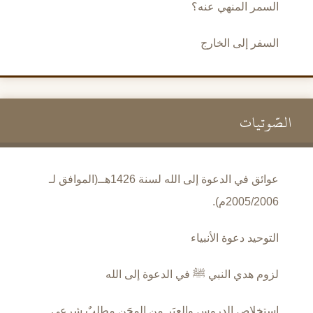
السمر المنهي عنه؟
السفر إلى الخارج
الصَّوتيات
عوائق في الدعوة إلى الله لسنة 1426هــ(الموافق لـ
2005/2006م).
التوحيد دعوة الأنبياء
لزوم هدي النبي ﷺ في الدعوة إلى الله
استخلاص الدروس والعِبَر من المِحَن مطلبٌ شرعي