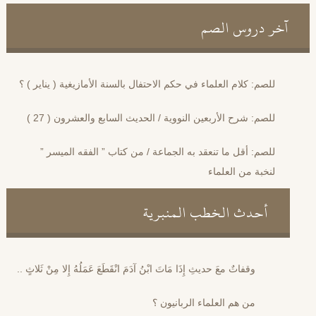
آخر دروس الصم
للصم: كلام العلماء في حكم الاحتفال بالسنة الأمازيغية ( يناير ) ؟
للصم: شرح الأربعين النووية / الحديث السابع والعشرون ( 27 )
للصم: أقل ما تنعقد به الجماعة / من كتاب ” الفقه الميسر ”
لنخبة من العلماء
أحدث الخطب المنبرية
وقفاتٌ معَ حديثِ إِذَا مَاتَ ابْنُ آدَمَ انْقَطَعَ عَمَلُهُ إِلا مِنْ ثَلاثٍ ..
من هم العلماء الربانيون ؟