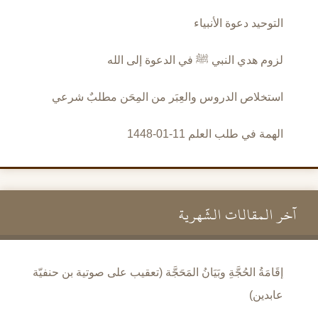
التوحيد دعوة الأنبياء
لزوم هدي النبي ﷺ في الدعوة إلى الله
استخلاص الدروس والعِبَر من المِحَن مطلبٌ شرعي
الهمة في طلب العلم 11-01-1448
آخر المقالات الشَّهرية
إقَامَةُ الحُجَّةِ وبَيَانُ المَحَجَّة (تعقيب على صوتية بن حنفيّة
عابدين)