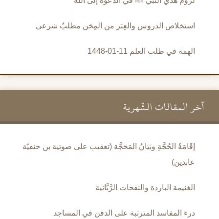
لزوم هدي النبي ﷺ في الدعوة إلى الله
استخلاص الدروس والعِبَر من المِحَن مطلبٌ شرعي
الهمة في طلب العلم 11-01-1448
آخر المقالات الشَّهرية
إقَامَةُ الحُجَّةِ وبَيَانُ المَحَجَّة (تعقيب على صوتية بن حنفيّة
عابدين)
الغنيمة الباردة والنفحات الرَّبَّانية
درء المفاسد المترتبة على الدفن في المساجد