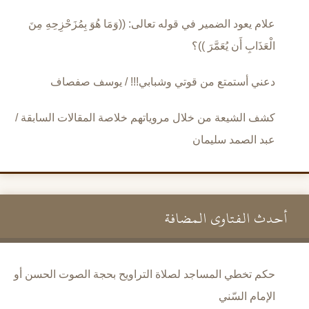
علام يعود الضمير في قوله تعالى: ((وَمَا هُوَ بِمُزَحْزِحِهِ مِنَ
الْعَذَابِ أَن يُعَمَّرَ ))؟
دعني أستمتع من قوتي وشبابي!!! / يوسف صفصاف
كشف الشيعة من خلال مروياتهم خلاصة المقالات السابقة /
عبد الصمد سليمان
أحدث الفتاوى المضافة
حكم تخطي المساجد لصلاة التراويح بحجة الصوت الحسن أو
الإمام السّني