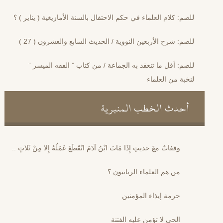
للصم: كلام العلماء في حكم الاحتفال بالسنة الأمازيغية ( يناير ) ؟
للصم: شرح الأربعين النووية / الحديث السابع والعشرون ( 27 )
للصم: أقل ما تنعقد به الجماعة / من كتاب ” الفقه الميسر ”
لنخبة من العلماء
أحدث الخطب المنبرية
وقفاتٌ معَ حديثِ إِذَا مَاتَ ابْنُ آدَمَ انْقَطَعَ عَمَلُهُ إِلا مِنْ ثَلاثٍ ..
من هم العلماء الربانيون ؟
حرمة إيذاء المؤمنين
الحي لا تؤمن عليه الفتنة