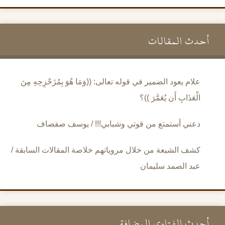
أحدث المقالات
علام يعود الضمير في قوله تعالى: ((وَمَا هُوَ بِمُزَحْزِحِهِ مِنَ
الْعَذَابِ أَن يُعَمَّرَ ))؟
دعني أستمتع من قوتي وشبابي!!! / يوسف صفصاف
كشف الشيعة من خلال مروياتهم خلاصة المقالات السابقة /
عبد الصمد سليمان
أحدث الفتاوى المضافة