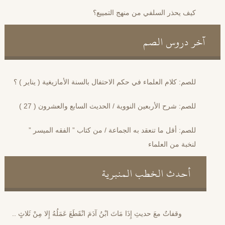
كيف يحذر السلفي من منهج التمييع؟
آخر دروس الصم
للصم: كلام العلماء في حكم الاحتفال بالسنة الأمازيغية ( يناير ) ؟
للصم: شرح الأربعين النووية / الحديث السابع والعشرون ( 27 )
للصم: أقل ما تنعقد به الجماعة / من كتاب ” الفقه الميسر ”
لنخبة من العلماء
أحدث الخطب المنبرية
وقفاتٌ معَ حديثِ إِذَا مَاتَ ابْنُ آدَمَ انْقَطَعَ عَمَلُهُ إِلا مِنْ ثَلاثٍ ..