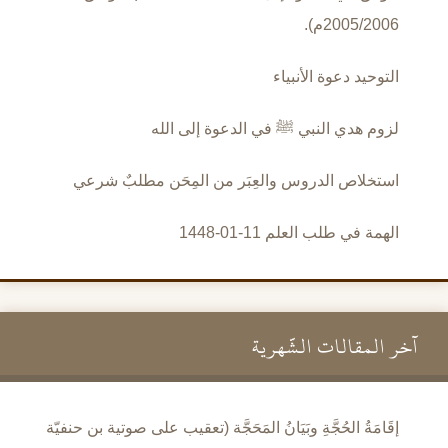
2005/2006م).
التوحيد دعوة الأنبياء
لزوم هدي النبي ﷺ في الدعوة إلى الله
استخلاص الدروس والعِبَر من المِحَن مطلبٌ شرعي
الهمة في طلب العلم 11-01-1448
آخر المقالات الشَّهرية
إقَامَةُ الحُجَّةِ وبَيَانُ المَحَجَّة (تعقيب على صوتية بن حنفيّة