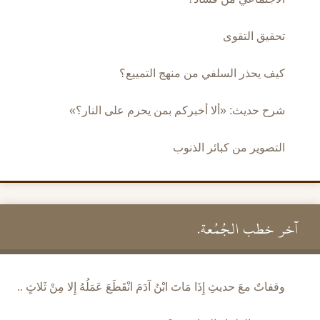
تحقيق التقوى
كيف يحذر السلفي من منهج التمييع؟
شرح حديث: «ألا أخبركم بمن يحرم على النار؟»
التصوير من كبائر الذنوب
آخر خطب الجُمُعة.
وقفاتٌ معَ حديثِ إِذَا مَاتَ ابْنُ آدَمَ انْقَطَعَ عَمَلُهُ إِلا مِنْ ثَلاثٍ ..