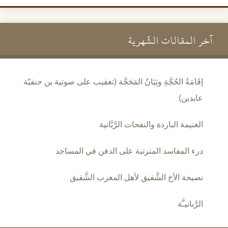
آخر المقالات الشَّهرية
إقَامَةُ الحُجَّةِ وبَيَانُ المَحَجَّة (تعقيب على صوتية بن حنفيّة
عابدين)
الغنيمة الباردة والنفحات الرَّبَّانية
درء المفاسد المترتبة على الدفن في المساجد
نصيحة الأخ الشَّفيق لأهل المغرب الشَّقيق
الرَّبانيـَّة