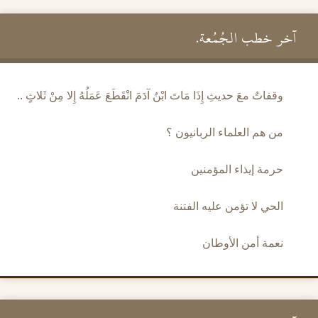
آخر خطب الجُمُعة.
وقفاتٌ معَ حديثِ إِذَا مَاتَ ابْنُ آدَمَ انْقَطَعَ عَمَلُهُ إِلا مِنْ ثَلاثٍ ..
من هم العلماء الربانيون ؟
حرمة إيذاء المؤمنين
الحي لا تؤمن عليه الفتنة
نعمة أمن الأوطان