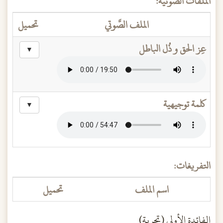
الملفات الصَّوتية:
الملف الصَّوتي
تحميل
عِز الحق و ذُل الباطل
▼
كلمة توجيهية
▼
التفريغات:
اسم الملف
تحميل
الفائدة الأولى (تجربة)