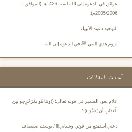
عوائق في الدعوة إلى الله لسنة 1426هــ(الموافق لـ
2005/2006م).
التوحيد دعوة الأنبياء
لزوم هدي النبي ﷺ في الدعوة إلى الله
أحدث المقالات
علام يعود الضمير في قوله تعالى: ((وَمَا هُوَ بِمُزَحْزِحِهِ مِنَ
الْعَذَابِ أَن يُعَمَّرَ ))؟
دعني أستمتع من قوتي وشبابي!!! / يوسف صفصاف