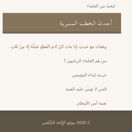
لنخبة من العلماء
أحدث الخطب المنبرية
وقفاتٌ معَ حديثِ إِذَا مَاتَ ابْنُ آدَمَ انْقَطَعَ عَمَلُهُ إِلا مِنْ ثَلاثٍ ..
من هم العلماء الربانيون ؟
حرمة إيذاء المؤمنين
الحي لا تؤمن عليه الفتنة
نعمة أمن الأوطان
© 2026 موقع الإِبَانة السَّلفي