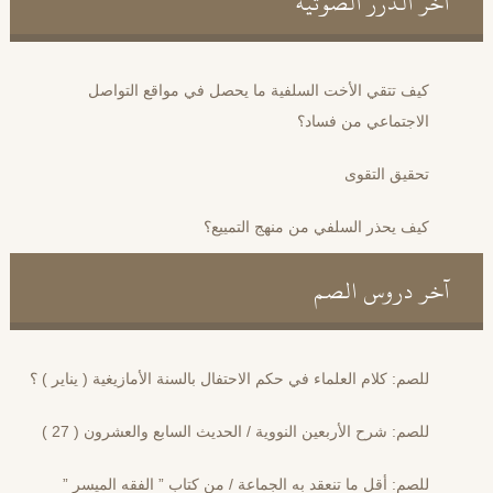
آخر الدرر الصوتية
كيف تتقي الأخت السلفية ما يحصل في مواقع التواصل
الاجتماعي من فساد؟
تحقيق التقوى
كيف يحذر السلفي من منهج التمييع؟
آخر دروس الصم
للصم: كلام العلماء في حكم الاحتفال بالسنة الأمازيغية ( يناير ) ؟
للصم: شرح الأربعين النووية / الحديث السابع والعشرون ( 27 )
للصم: أقل ما تنعقد به الجماعة / من كتاب ” الفقه الميسر ”