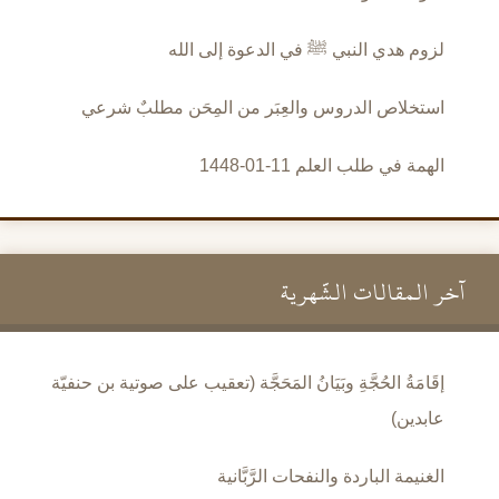
لزوم هدي النبي ﷺ في الدعوة إلى الله
استخلاص الدروس والعِبَر من المِحَن مطلبٌ شرعي
الهمة في طلب العلم 11-01-1448
آخر المقالات الشَّهرية
إقَامَةُ الحُجَّةِ وبَيَانُ المَحَجَّة (تعقيب على صوتية بن حنفيّة
عابدين)
الغنيمة الباردة والنفحات الرَّبَّانية