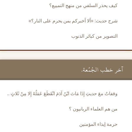
كيف يحذر السلفي من منهج التمييع؟
شرح حديث: «ألا أخبركم بمن يحرم على النار؟»
التصوير من كبائر الذنوب
آخر خطب الجُمُعة.
وقفاتٌ معَ حديثِ إِذَا مَاتَ ابْنُ آدَمَ انْقَطَعَ عَمَلُهُ إِلا مِنْ ثَلاثٍ ..
من هم العلماء الربانيون ؟
حرمة إيذاء المؤمنين