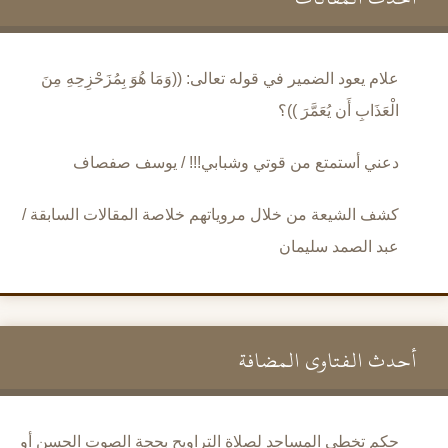
علام يعود الضمير في قوله تعالى: ((وَمَا هُوَ بِمُزَحْزِحِهِ مِنَ
الْعَذَابِ أَن يُعَمَّرَ ))؟
دعني أستمتع من قوتي وشبابي!!! / يوسف صفصاف
كشف الشيعة من خلال مروياتهم خلاصة المقالات السابقة /
عبد الصمد سليمان
أحدث الفتاوى المضافة
حكم تخطي المساجد لصلاة التراويح بحجة الصوت الحسن أو