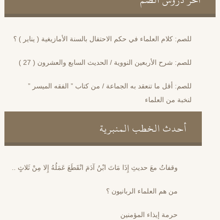
للصم: كلام العلماء في حكم الاحتفال بالسنة الأمازيغية ( يناير ) ؟
للصم: شرح الأربعين النووية / الحديث السابع والعشرون ( 27 )
للصم: أقل ما تنعقد به الجماعة / من كتاب ” الفقه الميسر ”
لنخبة من العلماء
أحدث الخطب المنبرية
وقفاتٌ معَ حديثِ إِذَا مَاتَ ابْنُ آدَمَ انْقَطَعَ عَمَلُهُ إِلا مِنْ ثَلاثٍ ..
من هم العلماء الربانيون ؟
حرمة إيذاء المؤمنين