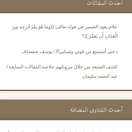
أحدث المقالات
علام يعود الضمير في قوله تعالى: ((وَمَا هُوَ بِمُزَحْزِحِهِ مِنَ
الْعَذَابِ أَن يُعَمَّرَ ))؟
دعني أستمتع من قوتي وشبابي!!! / يوسف صفصاف
كشف الشيعة من خلال مروياتهم خلاصة المقالات السابقة /
عبد الصمد سليمان
أحدث الفتاوى المضافة