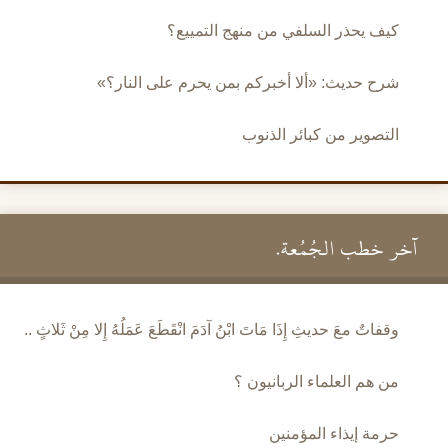
كيف يحذر السلفي من منهج التمييع؟
شرح حديث: «ألا أخبركم بمن يحرم على النار؟»
التصوير من كبائر الذنوب
آخر خطب الجُمُعة.
وقفاتٌ معَ حديثِ إِذَا مَاتَ ابْنُ آدَمَ انْقَطَعَ عَمَلُهُ إِلا مِنْ ثَلاثٍ ..
من هم العلماء الربانيون ؟
حرمة إيذاء المؤمنين