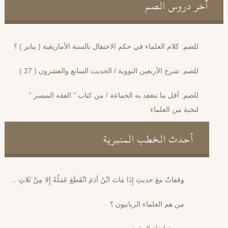
آخر دروس الصم
للصم: كلام العلماء في حكم الاحتفال بالسنة الأمازيغية ( يناير ) ؟
للصم: شرح الأربعين النووية / الحديث السابع والعشرون ( 27 )
للصم: أقل ما تنعقد به الجماعة / من كتاب ” الفقه الميسر ”
لنخبة من العلماء
أحدث الخطب المنبرية
وقفاتٌ معَ حديثِ إِذَا مَاتَ ابْنُ آدَمَ انْقَطَعَ عَمَلُهُ إِلا مِنْ ثَلاثٍ ..
من هم العلماء الربانيون ؟