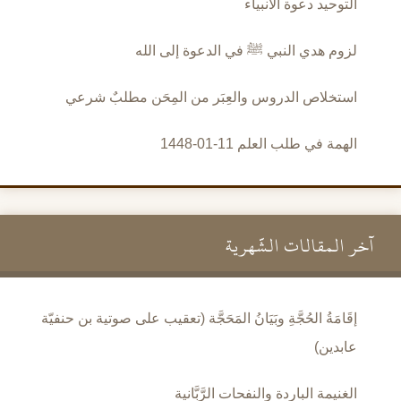
التوحيد دعوة الأنبياء
لزوم هدي النبي ﷺ في الدعوة إلى الله
استخلاص الدروس والعِبَر من المِحَن مطلبٌ شرعي
الهمة في طلب العلم 11-01-1448
آخر المقالات الشَّهرية
إقَامَةُ الحُجَّةِ وبَيَانُ المَحَجَّة (تعقيب على صوتية بن حنفيّة
عابدين)
الغنيمة الباردة والنفحات الرَّبَّانية