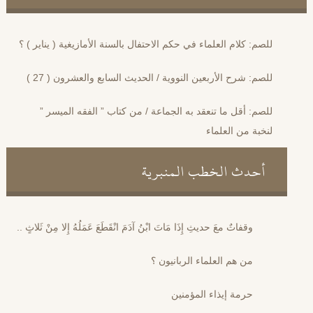
للصم: كلام العلماء في حكم الاحتفال بالسنة الأمازيغية ( يناير ) ؟
للصم: شرح الأربعين النووية / الحديث السابع والعشرون ( 27 )
للصم: أقل ما تنعقد به الجماعة / من كتاب ” الفقه الميسر ”
لنخبة من العلماء
أحدث الخطب المنبرية
وقفاتٌ معَ حديثِ إِذَا مَاتَ ابْنُ آدَمَ انْقَطَعَ عَمَلُهُ إِلا مِنْ ثَلاثٍ ..
من هم العلماء الربانيون ؟
حرمة إيذاء المؤمنين