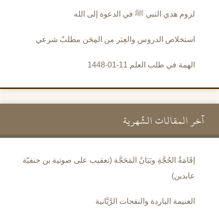
لزوم هدي النبي ﷺ في الدعوة إلى الله
استخلاص الدروس والعِبَر من المِحَن مطلبٌ شرعي
الهمة في طلب العلم 11-01-1448
آخر المقالات الشَّهرية
إقَامَةُ الحُجَّةِ وبَيَانُ المَحَجَّة (تعقيب على صوتية بن حنفيّة
عابدين)
الغنيمة الباردة والنفحات الرَّبَّانية