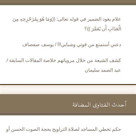
علام يعود الضمير في قوله تعالى: ((وَمَا هُوَ بِمُزَحْزِحِهِ مِنَ
الْعَذَابِ أَن يُعَمَّرَ ))؟
دعني أستمتع من قوتي وشبابي!!! / يوسف صفصاف
كشف الشيعة من خلال مروياتهم خلاصة المقالات السابقة /
عبد الصمد سليمان
أحدث الفتاوى المضافة
حكم تخطي المساجد لصلاة التراويح بحجة الصوت الحسن أو