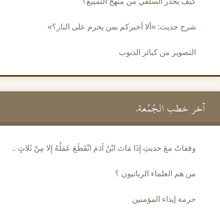
كيف يحذر السلفي من منهج التمييع؟
شرح حديث: «ألا أخبركم بمن يحرم على النار؟»
التصوير من كبائر الذنوب
آخر خطب الجُمُعة.
وقفاتٌ معَ حديثِ إِذَا مَاتَ ابْنُ آدَمَ انْقَطَعَ عَمَلُهُ إِلا مِنْ ثَلاثٍ ..
من هم العلماء الربانيون ؟
حرمة إيذاء المؤمنين