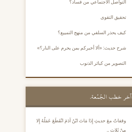
التواصل الاجتماعي من فساد؟
تحقيق التقوى
كيف يحذر السلفي من منهج التمييع؟
شرح حديث: «ألا أخبركم بمن يحرم على النار؟»
التصوير من كبائر الذنوب
آخر خطب الجُمُعة.
وقفاتٌ معَ حديثِ إِذَا مَاتَ ابْنُ آدَمَ انْقَطَعَ عَمَلُهُ إِلا
مِنْ ثَلاثٍ ..