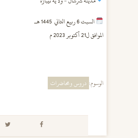
مدينة شرشال - ولاية تيبازة
السبت 6 ربيع الثاني 1445 هــ
الموافق ل21 أكتوبر 2023 م
الوسوم:
دروس ومحاضرات