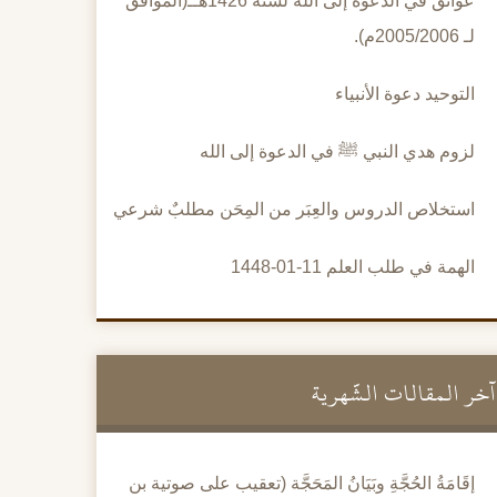
عوائق في الدعوة إلى الله لسنة 1426هــ(الموافق
لـ 2005/2006م).
التوحيد دعوة الأنبياء
لزوم هدي النبي ﷺ في الدعوة إلى الله
استخلاص الدروس والعِبَر من المِحَن مطلبٌ شرعي
الهمة في طلب العلم 11-01-1448
آخر المقالات الشَّهرية
إقَامَةُ الحُجَّةِ وبَيَانُ المَحَجَّة (تعقيب على صوتية بن