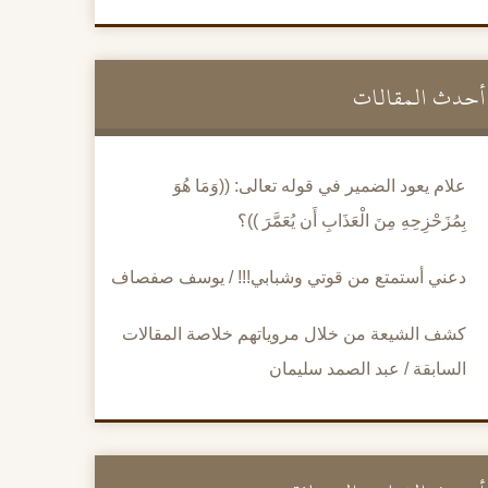
أحدث المقالات
علام يعود الضمير في قوله تعالى: ((وَمَا هُوَ
بِمُزَحْزِحِهِ مِنَ الْعَذَابِ أَن يُعَمَّرَ ))؟
دعني أستمتع من قوتي وشبابي!!! / يوسف صفصاف
كشف الشيعة من خلال مروياتهم خلاصة المقالات
السابقة / عبد الصمد سليمان