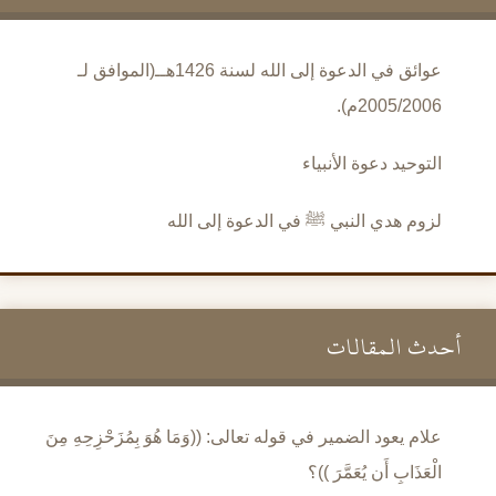
عوائق في الدعوة إلى الله لسنة 1426هــ(الموافق لـ
2005/2006م).
التوحيد دعوة الأنبياء
لزوم هدي النبي ﷺ في الدعوة إلى الله
أحدث المقالات
علام يعود الضمير في قوله تعالى: ((وَمَا هُوَ بِمُزَحْزِحِهِ مِنَ
الْعَذَابِ أَن يُعَمَّرَ ))؟