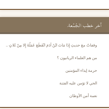
آخر خطب الجُمُعة.
وقفاتٌ معَ حديثِ إِذَا مَاتَ ابْنُ آدَمَ انْقَطَعَ عَمَلُهُ إِلا مِنْ ثَلاثٍ ..
من هم العلماء الربانيون ؟
حرمة إيذاء المؤمنين
الحي لا تؤمن عليه الفتنة
نعمة أمن الأوطان