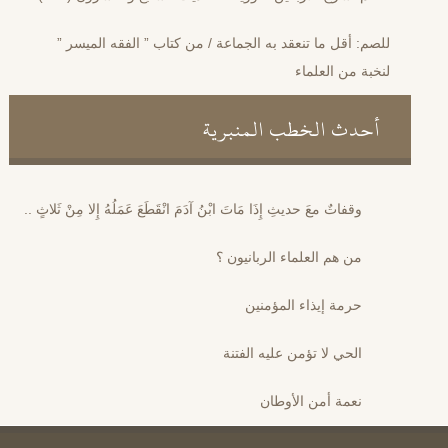
للصم: أقل ما تنعقد به الجماعة / من كتاب ” الفقه الميسر ”
لنخبة من العلماء
أحدث الخطب المنبرية
وقفاتٌ معَ حديثِ إِذَا مَاتَ ابْنُ آدَمَ انْقَطَعَ عَمَلُهُ إِلا مِنْ ثَلاثٍ ..
من هم العلماء الربانيون ؟
حرمة إيذاء المؤمنين
الحي لا تؤمن عليه الفتنة
نعمة أمن الأوطان