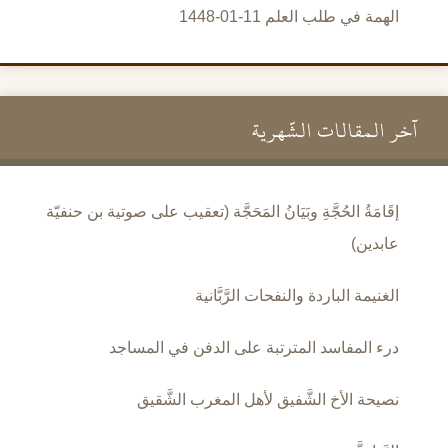
الهمة في طلب العلم 11-01-1448
آخر المقالات الشَّهرية
إقَامَةُ الحُجَّةِ وبَيَانُ المَحَجَّة (تعقيب على صوتية بن حنفيّة
عابدين)
الغنيمة الباردة والنفحات الرَّبَّانية
درء المفاسد المترتبة على الدفن في المساجد
نصيحة الأخ الشَّفيق لأهل المغرب الشَّقيق