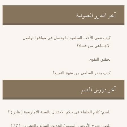
آخر الدرر الصوتية
كيف تتقي الأخت السلفية ما يحصل في مواقع التواصل
الاجتماعي من فساد؟
تحقيق التقوى
كيف يحذر السلفي من منهج التمييع؟
آخر دروس الصم
للصم: كلام العلماء في حكم الاحتفال بالسنة الأمازيغية ( يناير ) ؟
للصم: شرح الأربعين النووية / الحديث السابع والعشرون ( 27 )