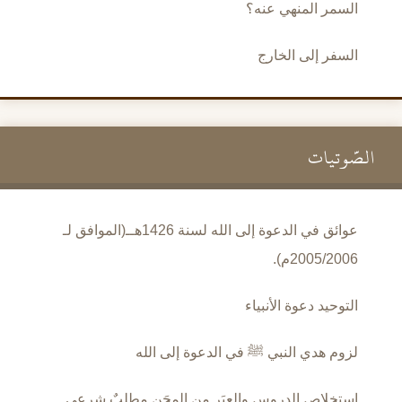
السمر المنهي عنه؟
السفر إلى الخارج
الصَّوتيات
عوائق في الدعوة إلى الله لسنة 1426هــ(الموافق لـ
2005/2006م).
التوحيد دعوة الأنبياء
لزوم هدي النبي ﷺ في الدعوة إلى الله
استخلاص الدروس والعِبَر من المِحَن مطلبٌ شرعي