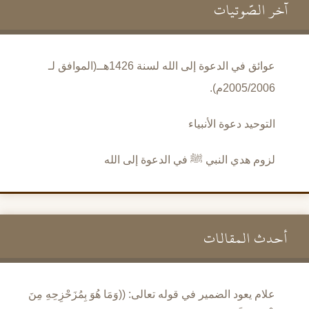
آخر الصَّوتيات
عوائق في الدعوة إلى الله لسنة 1426هــ(الموافق لـ
2005/2006م).
التوحيد دعوة الأنبياء
لزوم هدي النبي ﷺ في الدعوة إلى الله
أحدث المقالات
علام يعود الضمير في قوله تعالى: ((وَمَا هُوَ بِمُزَحْزِحِهِ مِنَ