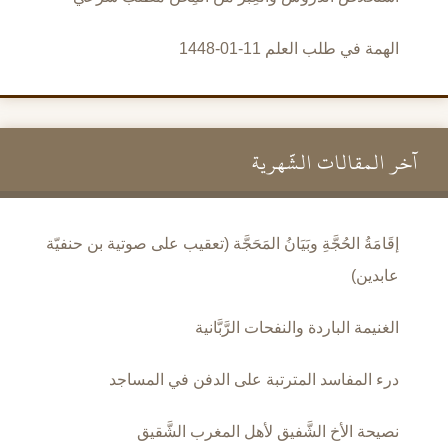
الهمة في طلب العلم 11-01-1448
آخر المقالات الشَّهرية
إقَامَةُ الحُجَّةِ وبَيَانُ المَحَجَّة (تعقيب على صوتية بن حنفيّة
عابدين)
الغنيمة الباردة والنفحات الرَّبَّانية
درء المفاسد المترتبة على الدفن في المساجد
نصيحة الأخ الشَّفيق لأهل المغرب الشَّقيق