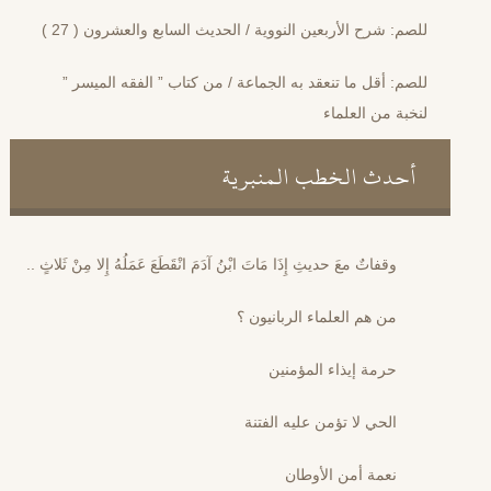
للصم: شرح الأربعين النووية / الحديث السابع والعشرون ( 27 )
للصم: أقل ما تنعقد به الجماعة / من كتاب ” الفقه الميسر ”
لنخبة من العلماء
أحدث الخطب المنبرية
وقفاتٌ معَ حديثِ إِذَا مَاتَ ابْنُ آدَمَ انْقَطَعَ عَمَلُهُ إِلا مِنْ ثَلاثٍ ..
من هم العلماء الربانيون ؟
حرمة إيذاء المؤمنين
الحي لا تؤمن عليه الفتنة
نعمة أمن الأوطان