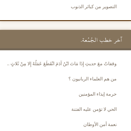
التصوير من كبائر الذنوب
آخر خطب الجُمُعة.
وقفاتٌ معَ حديثِ إِذَا مَاتَ ابْنُ آدَمَ انْقَطَعَ عَمَلُهُ إِلا مِنْ ثَلاثٍ ..
من هم العلماء الربانيون ؟
حرمة إيذاء المؤمنين
الحي لا تؤمن عليه الفتنة
نعمة أمن الأوطان