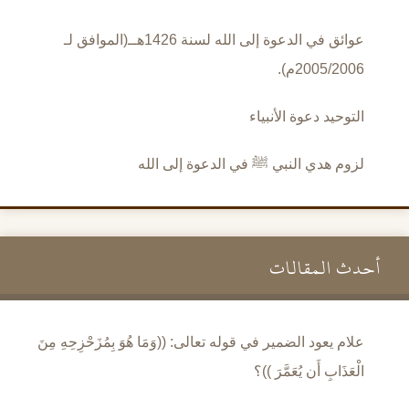
عوائق في الدعوة إلى الله لسنة 1426هــ(الموافق لـ
2005/2006م).
التوحيد دعوة الأنبياء
لزوم هدي النبي ﷺ في الدعوة إلى الله
أحدث المقالات
علام يعود الضمير في قوله تعالى: ((وَمَا هُوَ بِمُزَحْزِحِهِ مِنَ
الْعَذَابِ أَن يُعَمَّرَ ))؟