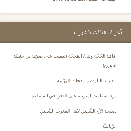
آخر المقالات الشَّهرية
إقَامَةُ الحُجَّةِ وبَيَانُ المَحَجَّة (تعقيب على صوتية بن حنفيّة
عابدين)
الغنيمة الباردة والنفحات الرَّبَّانية
درء المفاسد المترتبة على الدفن في المساجد
نصيحة الأخ الشَّفيق لأهل المغرب الشَّقيق
الرَّبانيـَّة