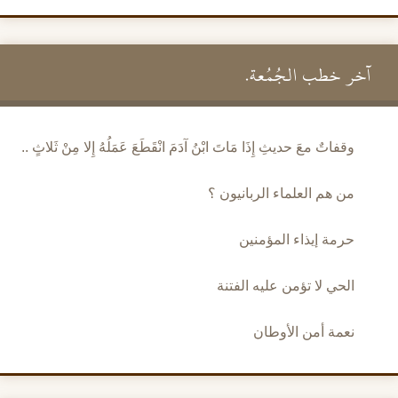
آخر خطب الجُمُعة.
وقفاتٌ معَ حديثِ إِذَا مَاتَ ابْنُ آدَمَ انْقَطَعَ عَمَلُهُ إِلا مِنْ ثَلاثٍ ..
من هم العلماء الربانيون ؟
حرمة إيذاء المؤمنين
الحي لا تؤمن عليه الفتنة
نعمة أمن الأوطان