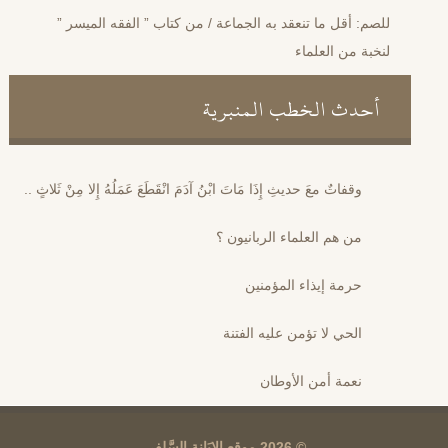
للصم: أقل ما تنعقد به الجماعة / من كتاب ” الفقه الميسر ”
لنخبة من العلماء
أحدث الخطب المنبرية
وقفاتٌ معَ حديثِ إِذَا مَاتَ ابْنُ آدَمَ انْقَطَعَ عَمَلُهُ إِلا مِنْ ثَلاثٍ ..
من هم العلماء الربانيون ؟
حرمة إيذاء المؤمنين
الحي لا تؤمن عليه الفتنة
نعمة أمن الأوطان
© 2026 موقع الإِبَانة السَّلفي