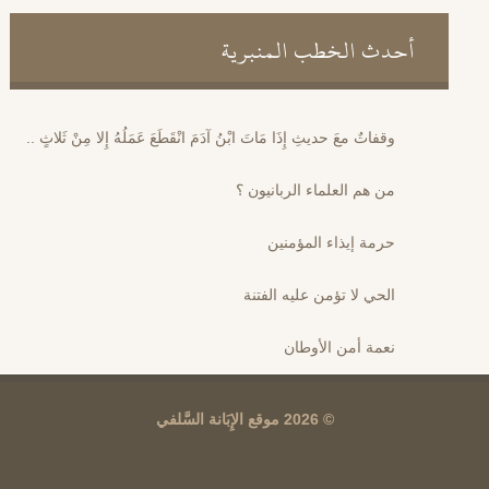
أحدث الخطب المنبرية
وقفاتٌ معَ حديثِ إِذَا مَاتَ ابْنُ آدَمَ انْقَطَعَ عَمَلُهُ إِلا مِنْ ثَلاثٍ ..
من هم العلماء الربانيون ؟
حرمة إيذاء المؤمنين
الحي لا تؤمن عليه الفتنة
نعمة أمن الأوطان
© 2026 موقع الإِبَانة السَّلفي