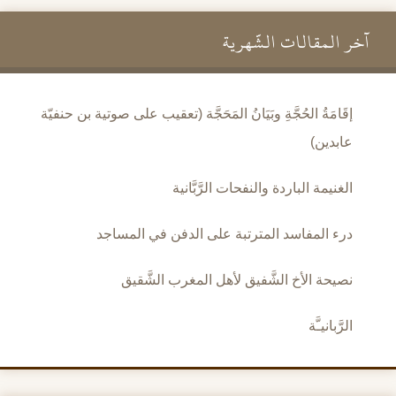
آخر المقالات الشَّهرية
إقَامَةُ الحُجَّةِ وبَيَانُ المَحَجَّة (تعقيب على صوتية بن حنفيّة
عابدين)
الغنيمة الباردة والنفحات الرَّبَّانية
درء المفاسد المترتبة على الدفن في المساجد
نصيحة الأخ الشَّفيق لأهل المغرب الشَّقيق
الرَّبانيـَّة