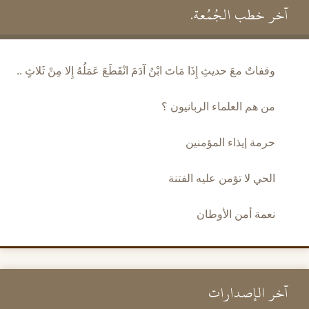
آخر خطب الجُمُعة.
وقفاتٌ معَ حديثِ إِذَا مَاتَ ابْنُ آدَمَ انْقَطَعَ عَمَلُهُ إِلا مِنْ ثَلاثٍ ..
من هم العلماء الربانيون ؟
حرمة إيذاء المؤمنين
الحي لا تؤمن عليه الفتنة
نعمة أمن الأوطان
آخر الإصدارات