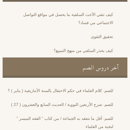
كيف تتقي الأخت السلفية ما يحصل في مواقع التواصل
الاجتماعي من فساد؟
تحقيق التقوى
كيف يحذر السلفي من منهج التمييع؟
آخر دروس الصم
للصم: كلام العلماء في حكم الاحتفال بالسنة الأمازيغية ( يناير ) ؟
للصم: شرح الأربعين النووية / الحديث السابع والعشرون ( 27 )
للصم: أقل ما تنعقد به الجماعة / من كتاب ” الفقه الميسر ”
لنخبة من العلماء