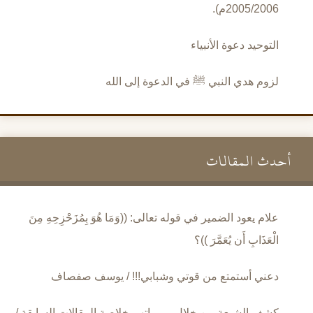
2005/2006م).
التوحيد دعوة الأنبياء
لزوم هدي النبي ﷺ في الدعوة إلى الله
أحدث المقالات
علام يعود الضمير في قوله تعالى: ((وَمَا هُوَ بِمُزَحْزِحِهِ مِنَ
الْعَذَابِ أَن يُعَمَّرَ ))؟
دعني أستمتع من قوتي وشبابي!!! / يوسف صفصاف
كشف الشيعة من خلال مروياتهم خلاصة المقالات السابقة /