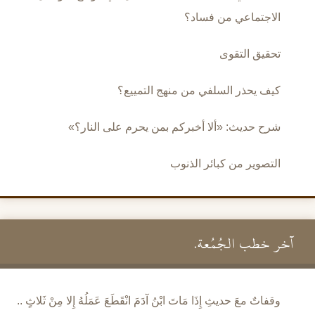
الاجتماعي من فساد؟
تحقيق التقوى
كيف يحذر السلفي من منهج التمييع؟
شرح حديث: «ألا أخبركم بمن يحرم على النار؟»
التصوير من كبائر الذنوب
آخر خطب الجُمُعة.
وقفاتٌ معَ حديثِ إِذَا مَاتَ ابْنُ آدَمَ انْقَطَعَ عَمَلُهُ إِلا مِنْ ثَلاثٍ ..