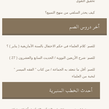
تحقيق التقوى
كيف يحذر السلفي من منهج التمييع؟
آخر دروس الصم
للصم: كلام العلماء في حكم الاحتفال بالسنة الأمازيغية ( يناير ) ؟
للصم: شرح الأربعين النووية / الحديث السابع والعشرون ( 27 )
للصم: أقل ما تنعقد به الجماعة / من كتاب ” الفقه الميسر ”
لنخبة من العلماء
أحدث الخطب المنبرية