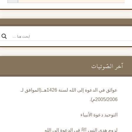
آخر الصَّوتيات
عوائق في الدعوة إلى الله لسنة 1426هــ(الموافق لـ
2005/2006م).
التوحيد دعوة الأنبياء
لزوم هدي النبي ﷺ في الدعوة إلى الله