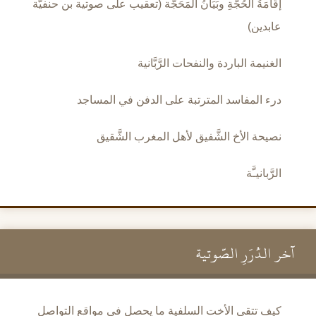
إقَامَةُ الحُجَّةِ وبَيَانُ المَحَجَّة (تعقيب على صوتية بن حنفيّة
عابدين)
الغنيمة الباردة والنفحات الرَّبَّانية
درء المفاسد المترتبة على الدفن في المساجد
نصيحة الأخ الشَّفيق لأهل المغرب الشَّقيق
الرَّبانيـَّة
آخر الدُّرَرِ الصَّوتية
كيف تتقي الأخت السلفية ما يحصل في مواقع التواصل