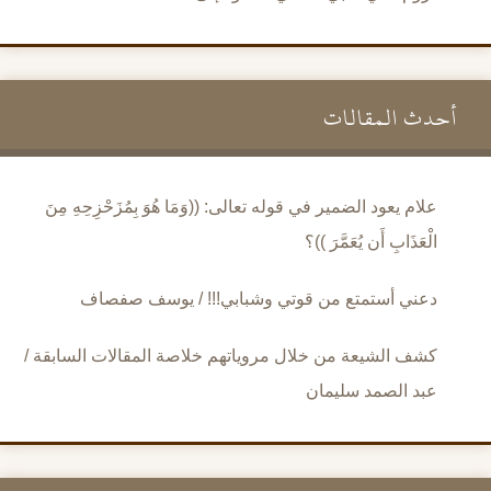
أحدث المقالات
علام يعود الضمير في قوله تعالى: ((وَمَا هُوَ بِمُزَحْزِحِهِ مِنَ
الْعَذَابِ أَن يُعَمَّرَ ))؟
دعني أستمتع من قوتي وشبابي!!! / يوسف صفصاف
كشف الشيعة من خلال مروياتهم خلاصة المقالات السابقة /
عبد الصمد سليمان