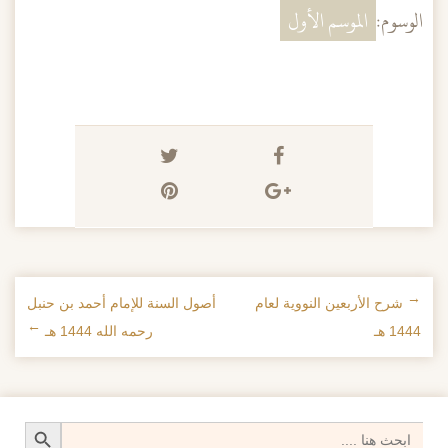
الوسوم:
الموسم الأول
←
شرح الأربعين النووية لعام
أصول السنة للإمام أحمد بن حنبل
تصفح الإدراجات
1444 هـ
رحمه الله 1444 هـ
→
Search Button
Search
for: