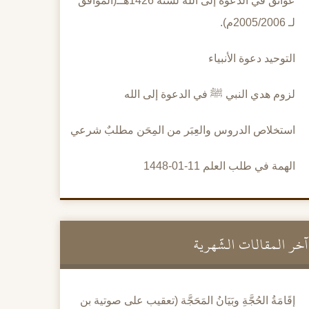
عوائق في الدعوة إلى الله لسنة 1426هــ(الموافق
لـ 2005/2006م).
التوحيد دعوة الأنبياء
لزوم هدي النبي ﷺ في الدعوة إلى الله
استخلاص الدروس والعِبَر من المِحَن مطلبٌ شرعي
الهمة في طلب العلم 11-01-1448
آخر المقالات الشَّهرية
إقَامَةُ الحُجَّةِ وبَيَانُ المَحَجَّة (تعقيب على صوتية بن