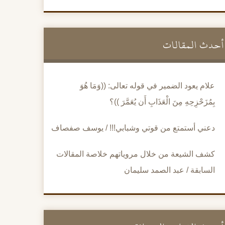
أحدث المقالات
علام يعود الضمير في قوله تعالى: ((وَمَا هُوَ
بِمُزَحْزِحِهِ مِنَ الْعَذَابِ أَن يُعَمَّرَ ))؟
دعني أستمتع من قوتي وشبابي!!! / يوسف صفصاف
كشف الشيعة من خلال مروياتهم خلاصة المقالات
السابقة / عبد الصمد سليمان