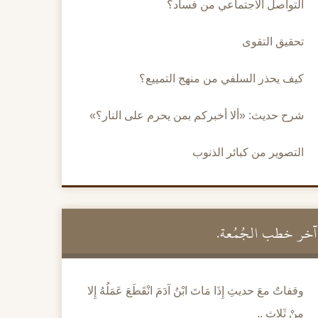
التواصل الاجتماعي من فساد؟
تحقيق التقوى
كيف يحذر السلفي من منهج التمييع؟
شرح حديث: «ألا أخبركم بمن يحرم على النار؟»
التصوير من كبائر الذنوب
آخر خطب الجُمُعة.
وقفاتٌ معَ حديثِ إِذَا مَاتَ ابْنُ آدَمَ انْقَطَعَ عَمَلُهُ إِلا
مِنْ ثَلاثٍ ..