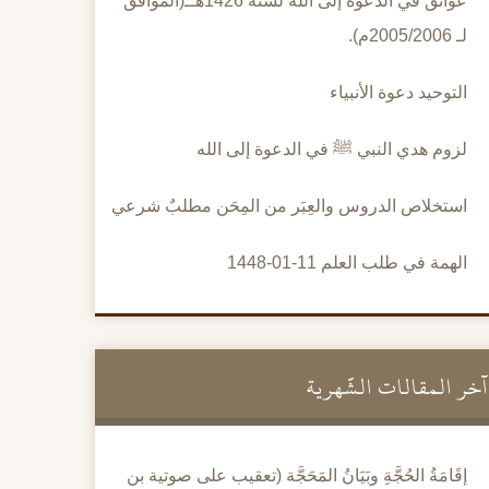
عوائق في الدعوة إلى الله لسنة 1426هــ(الموافق
لـ 2005/2006م).
التوحيد دعوة الأنبياء
لزوم هدي النبي ﷺ في الدعوة إلى الله
استخلاص الدروس والعِبَر من المِحَن مطلبٌ شرعي
الهمة في طلب العلم 11-01-1448
آخر المقالات الشَّهرية
إقَامَةُ الحُجَّةِ وبَيَانُ المَحَجَّة (تعقيب على صوتية بن