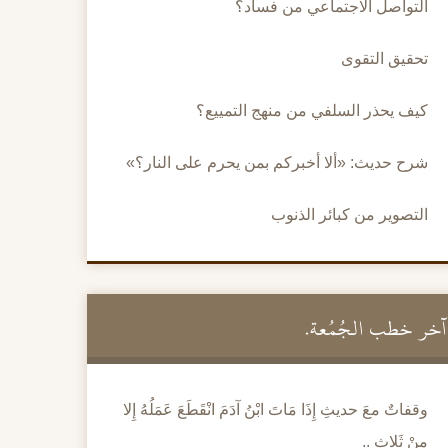
التواصل الاجتماعي من فساد؟
تحقيق التقوى
كيف يحذر السلفي من منهج التمييع؟
شرح حديث: «ألا أخبركم بمن يحرم على النار؟»
التصوير من كبائر الذنوب
آخر خطب الجُمُعة.
وقفاتٌ معَ حديثِ إِذَا مَاتَ ابْنُ آدَمَ انْقَطَعَ عَمَلُهُ إِلا
مِنْ ثَلاثٍ ..