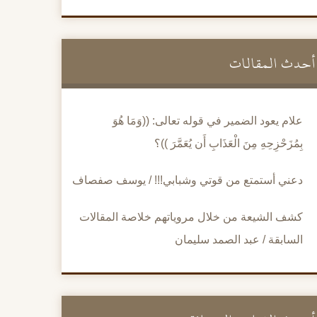
أحدث المقالات
علام يعود الضمير في قوله تعالى: ((وَمَا هُوَ
بِمُزَحْزِحِهِ مِنَ الْعَذَابِ أَن يُعَمَّرَ ))؟
دعني أستمتع من قوتي وشبابي!!! / يوسف صفصاف
كشف الشيعة من خلال مروياتهم خلاصة المقالات
السابقة / عبد الصمد سليمان