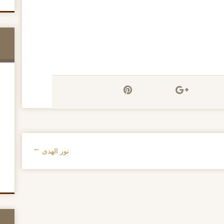
نور الهدى
→