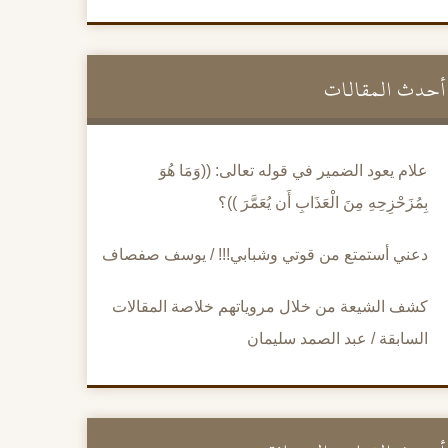
أحدث المقالات
علام يعود الضمير في قوله تعالى: ((وَمَا هُوَ
بِمُزَحْزِحِهِ مِنَ الْعَذَابِ أَن يُعَمَّرَ ))؟
دعني أستمتع من قوتي وشبابي!!! / يوسف صفصاف
كشف الشيعة من خلال مروياتهم خلاصة المقالات
السابقة / عبد الصمد سليمان