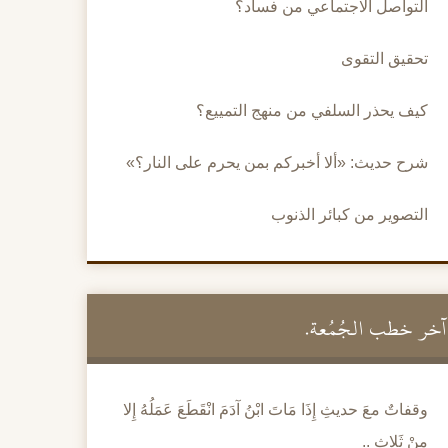
التواصل الاجتماعي من فساد؟
تحقيق التقوى
كيف يحذر السلفي من منهج التمييع؟
شرح حديث: «ألا أخبركم بمن يحرم على النار؟»
التصوير من كبائر الذنوب
آخر خطب الجُمُعة.
وقفاتٌ معَ حديثِ إِذَا مَاتَ ابْنُ آدَمَ انْقَطَعَ عَمَلُهُ إِلا
مِنْ ثَلاثٍ ..