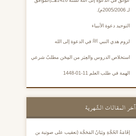
عوائق في الدعوة إلى الله لسنة 1426هــ(الموافق
لـ 2005/2006م).
التوحيد دعوة الأنبياء
لزوم هدي النبي ﷺ في الدعوة إلى الله
استخلاص الدروس والعِبَر من المِحَن مطلبٌ شرعي
الهمة في طلب العلم 11-01-1448
آخر المقالات الشَّهرية
إقَامَةُ الحُجَّةِ وبَيَانُ المَحَجَّة (تعقيب على صوتية بن