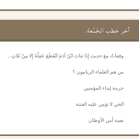
آخر خطب الجُمُعة.
وقفاتٌ معَ حديثِ إِذَا مَاتَ ابْنُ آدَمَ انْقَطَعَ عَمَلُهُ إِلا مِنْ ثَلاثٍ ..
من هم العلماء الربانيون ؟
حرمة إيذاء المؤمنين
الحي لا تؤمن عليه الفتنة
نعمة أمن الأوطان