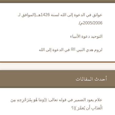
عوائق في الدعوة إلى الله لسنة 1426هــ(الموافق لـ
2005/2006م).
التوحيد دعوة الأنبياء
لزوم هدي النبي ﷺ في الدعوة إلى الله
أحدث المقالات
علام يعود الضمير في قوله تعالى: ((وَمَا هُوَ بِمُزَحْزِحِهِ مِنَ
الْعَذَابِ أَن يُعَمَّرَ ))؟