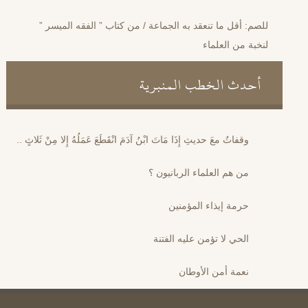
للصم: أقل ما تنعقد به الجماعة / من كتاب ” الفقه الميسر ”
لنخبة من العلماء
أحدث الخطب المنبرية
وقفاتٌ معَ حديثِ إِذَا مَاتَ ابْنُ آدَمَ انْقَطَعَ عَمَلُهُ إِلا مِنْ ثَلاثٍ ..
من هم العلماء الربانيون ؟
حرمة إيذاء المؤمنين
الحي لا تؤمن عليه الفتنة
نعمة أمن الأوطان