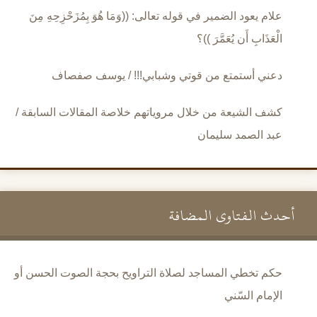
علام يعود الضمير في قوله تعالى: ((وَمَا هُوَ بِمُزَحْزِحِهِ مِنَ
الْعَذَابِ أَن يُعَمَّرَ ))؟
دعني أستمتع من قوتي وشبابي!!! / يوسف صفصاف
كشف الشيعة من خلال مروياتهم خلاصة المقالات السابقة /
عبد الصمد سليمان
أحدث الفتاوى المضافة
حكم تخطي المساجد لصلاة التراويح بحجة الصوت الحسن أو
الإمام السّني