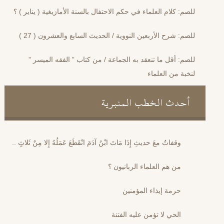
للصم: كلام العلماء في حكم الاحتفال بالسنة الأمازيغية ( يناير ) ؟
للصم: شرح الأربعين النووية / الحديث السابع والعشرون ( 27 )
للصم: أقل ما تنعقد به الجماعة / من كتاب ” الفقه الميسر ”
لنخبة من العلماء
أحدث الخطب المنبرية
وقفاتٌ معَ حديثِ إِذَا مَاتَ ابْنُ آدَمَ انْقَطَعَ عَمَلُهُ إِلا مِنْ ثَلاثٍ ..
من هم العلماء الربانيون ؟
حرمة إيذاء المؤمنين
الحي لا تؤمن عليه الفتنة