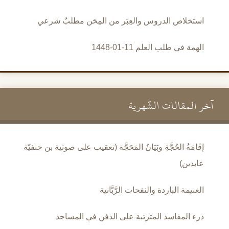
استخلاص الدروس والعِبَر من المِحَن مطلبٌ شرعي
الهمة في طلب العلم 11-01-1448
آخر المقالات الشَّهرية
إقَامَةُ الحُجَّةِ وبَيَانُ المَحَجَّة (تعقيب على صوتية بن حنفيّة
عابدين)
الغنيمة الباردة والنفحات الرَّبَّانية
درء المفاسد المترتبة على الدفن في المساجد