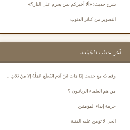
شرح حديث: «ألا أخبركم بمن يحرم على النار؟»
التصوير من كبائر الذنوب
آخر خطب الجُمُعة.
وقفاتٌ معَ حديثِ إِذَا مَاتَ ابْنُ آدَمَ انْقَطَعَ عَمَلُهُ إِلا مِنْ ثَلاثٍ ..
من هم العلماء الربانيون ؟
حرمة إيذاء المؤمنين
الحي لا تؤمن عليه الفتنة