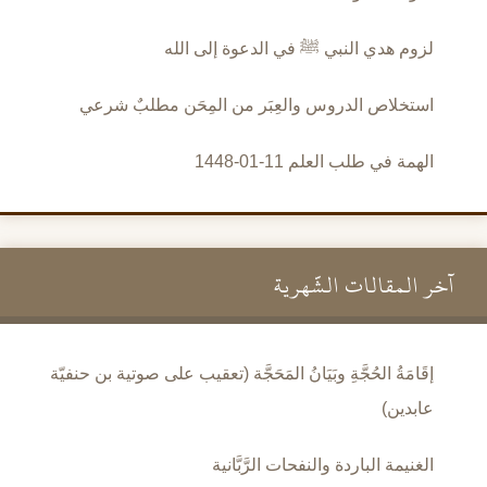
لزوم هدي النبي ﷺ في الدعوة إلى الله
استخلاص الدروس والعِبَر من المِحَن مطلبٌ شرعي
الهمة في طلب العلم 11-01-1448
آخر المقالات الشَّهرية
إقَامَةُ الحُجَّةِ وبَيَانُ المَحَجَّة (تعقيب على صوتية بن حنفيّة
عابدين)
الغنيمة الباردة والنفحات الرَّبَّانية