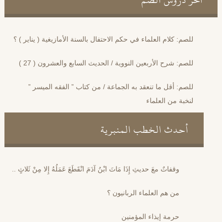
للصم: كلام العلماء في حكم الاحتفال بالسنة الأمازيغية ( يناير ) ؟
للصم: شرح الأربعين النووية / الحديث السابع والعشرون ( 27 )
للصم: أقل ما تنعقد به الجماعة / من كتاب ” الفقه الميسر ”
لنخبة من العلماء
أحدث الخطب المنبرية
وقفاتٌ معَ حديثِ إِذَا مَاتَ ابْنُ آدَمَ انْقَطَعَ عَمَلُهُ إِلا مِنْ ثَلاثٍ ..
من هم العلماء الربانيون ؟
حرمة إيذاء المؤمنين