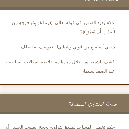
علام يعود الضمير في قوله تعالى: ((وَمَا هُوَ بِمُزَحْزِحِهِ مِنَ
الْعَذَابِ أَن يُعَمَّرَ ))؟
دعني أستمتع من قوتي وشبابي!!! / يوسف صفصاف
كشف الشيعة من خلال مروياتهم خلاصة المقالات السابقة /
عبد الصمد سليمان
أحدث الفتاوى المضافة
حكم تخطي المساجد لصلاة التراويح بحجة الصوت الحسن أو