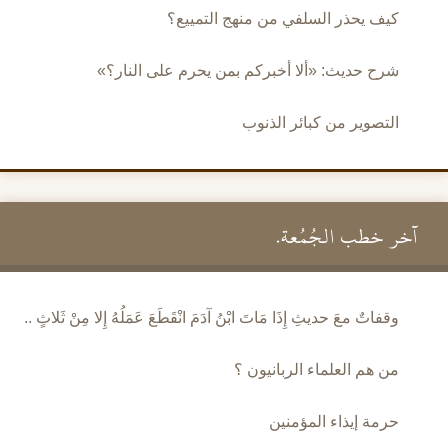
كيف يحذر السلفي من منهج التمييع؟
شرح حديث: «ألا أخبركم بمن يحرم على النار؟»
التصوير من كبائر الذنوب
آخر خطب الجُمُعة.
وقفاتٌ معَ حديثِ إِذَا مَاتَ ابْنُ آدَمَ انْقَطَعَ عَمَلُهُ إِلا مِنْ ثَلاثٍ ..
من هم العلماء الربانيون ؟
حرمة إيذاء المؤمنين