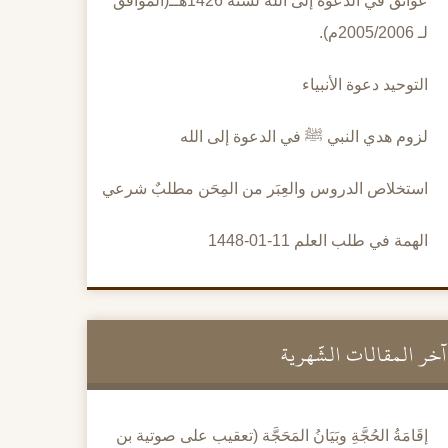
عوائق في الدعوة إلى الله لسنة 1426هــ(الموافق
لـ 2005/2006م).
التوحيد دعوة الأنبياء
لزوم هدي النبي ﷺ في الدعوة إلى الله
استخلاص الدروس والعِبَر من المِحَن مطلبٌ شرعي
الهمة في طلب العلم 11-01-1448
آخر المقالات الشَّهرية
إقَامَةُ الحُجَّةِ وبَيَانُ المَحَجَّة (تعقيب على صوتية بن