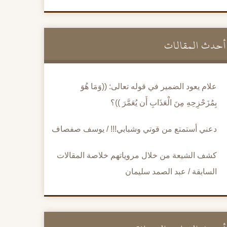
أحدث المقالات
علام يعود الضمير في قوله تعالى: ((وَمَا هُوَ
بِمُزَحْزِحِهِ مِنَ الْعَذَابِ أَن يُعَمَّرَ ))؟
دعني أستمتع من قوتي وشبابي!!! / يوسف صفصاف
كشف الشيعة من خلال مروياتهم خلاصة المقالات
السابقة / عبد الصمد سليمان