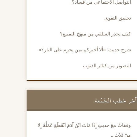
التواصل الاجتماعي من فساد؟
تحقيق التقوى
كيف يحذر السلفي من منهج التمييع؟
شرح حديث: «ألا أخبركم بمن يحرم على النار؟»
التصوير من كبائر الذنوب
آخر خطب الجُمُعة.
وقفاتٌ معَ حديثِ إِذَا مَاتَ ابْنُ آدَمَ انْقَطَعَ عَمَلُهُ إِلا
مِنْ ثَلاثٍ ..