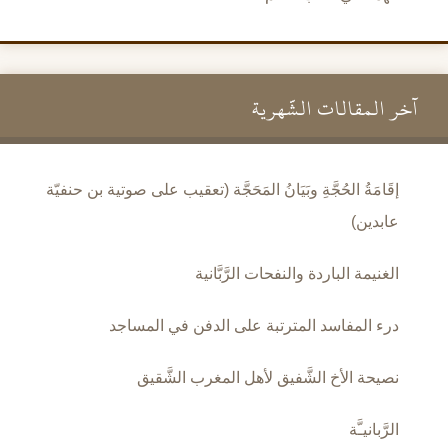
آخر المقالات الشَّهرية
إقَامَةُ الحُجَّةِ وبَيَانُ المَحَجَّة (تعقيب على صوتية بن حنفيّة
عابدين)
الغنيمة الباردة والنفحات الرَّبَّانية
درء المفاسد المترتبة على الدفن في المساجد
نصيحة الأخ الشَّفيق لأهل المغرب الشَّقيق
الرَّبانيـَّة