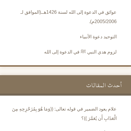
عوائق في الدعوة إلى الله لسنة 1426هــ(الموافق لـ
2005/2006م).
التوحيد دعوة الأنبياء
لزوم هدي النبي ﷺ في الدعوة إلى الله
أحدث المقالات
علام يعود الضمير في قوله تعالى: ((وَمَا هُوَ بِمُزَحْزِحِهِ مِنَ
الْعَذَابِ أَن يُعَمَّرَ ))؟