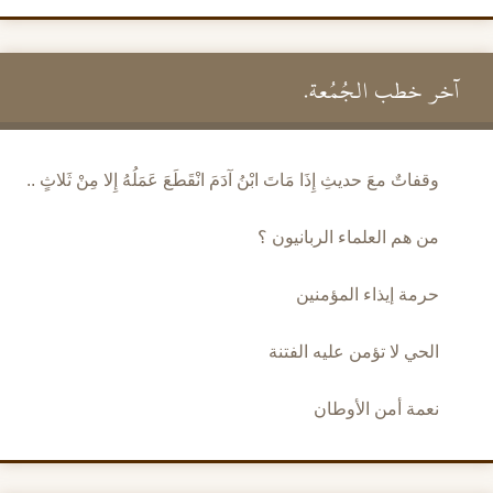
آخر خطب الجُمُعة.
وقفاتٌ معَ حديثِ إِذَا مَاتَ ابْنُ آدَمَ انْقَطَعَ عَمَلُهُ إِلا مِنْ ثَلاثٍ ..
من هم العلماء الربانيون ؟
حرمة إيذاء المؤمنين
الحي لا تؤمن عليه الفتنة
نعمة أمن الأوطان