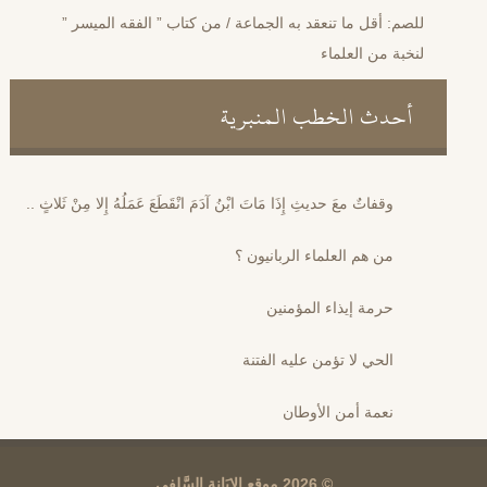
للصم: أقل ما تنعقد به الجماعة / من كتاب ” الفقه الميسر ”
لنخبة من العلماء
أحدث الخطب المنبرية
وقفاتٌ معَ حديثِ إِذَا مَاتَ ابْنُ آدَمَ انْقَطَعَ عَمَلُهُ إِلا مِنْ ثَلاثٍ ..
من هم العلماء الربانيون ؟
حرمة إيذاء المؤمنين
الحي لا تؤمن عليه الفتنة
نعمة أمن الأوطان
© 2026 موقع الإِبَانة السَّلفي