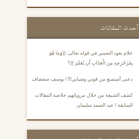
أحدث المقالات
علام يعود الضمير في قوله تعالى: ((وَمَا هُوَ
بِمُزَحْزِحِهِ مِنَ الْعَذَابِ أَن يُعَمَّرَ ))؟
دعني أستمتع من قوتي وشبابي!!! / يوسف صفصاف
كشف الشيعة من خلال مروياتهم خلاصة المقالات
السابقة / عبد الصمد سليمان