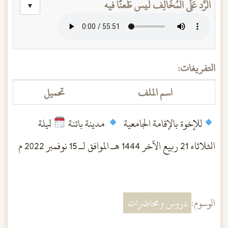
الرَّد عَلَى المُخَالِف ليس طَعنًا فيه
▼
التفريغات:
اسم الملف
تحميل
للإخوة بالإقامة الجامعية
مدينة باتنة
ليلة
الثلاثاء 21 ربيع الآخر 1444 هــ الموافق لـ 15 نوفمبر 2022 م
الوسوم:
دروس ومحاضرات