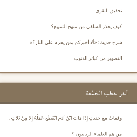
تحقيق التقوى
كيف يحذر السلفي من منهج التمييع؟
شرح حديث: «ألا أخبركم بمن يحرم على النار؟»
التصوير من كبائر الذنوب
آخر خطب الجُمُعة.
وقفاتٌ معَ حديثِ إِذَا مَاتَ ابْنُ آدَمَ انْقَطَعَ عَمَلُهُ إِلا مِنْ ثَلاثٍ ..
من هم العلماء الربانيون ؟