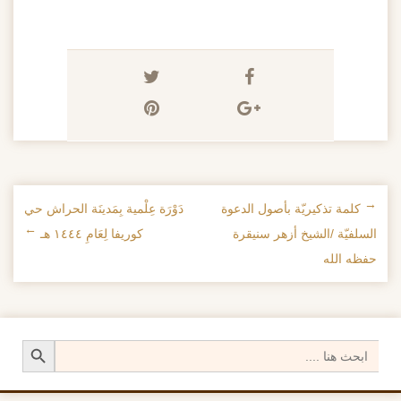
←
كلمة تذكيريّة بأصول الدعوة
دَوْرَة عِلْمية بِمَدينَة الحراش حي
تصفح الإدراجات
السلفيّة /الشيخ أزهر سنيقرة
كوريفا لِعَامِ ١٤٤٤ هـ
→
حفظه الله
Search Button
Search
for: