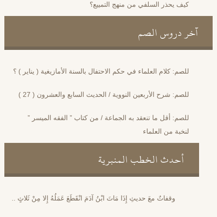
كيف يحذر السلفي من منهج التمييع؟
آخر دروس الصم
للصم: كلام العلماء في حكم الاحتفال بالسنة الأمازيغية ( يناير ) ؟
للصم: شرح الأربعين النووية / الحديث السابع والعشرون ( 27 )
للصم: أقل ما تنعقد به الجماعة / من كتاب ” الفقه الميسر ”
لنخبة من العلماء
أحدث الخطب المنبرية
وقفاتٌ معَ حديثِ إِذَا مَاتَ ابْنُ آدَمَ انْقَطَعَ عَمَلُهُ إِلا مِنْ ثَلاثٍ ..