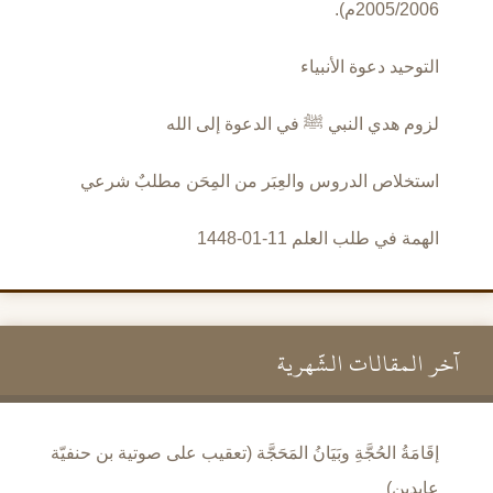
2005/2006م).
التوحيد دعوة الأنبياء
لزوم هدي النبي ﷺ في الدعوة إلى الله
استخلاص الدروس والعِبَر من المِحَن مطلبٌ شرعي
الهمة في طلب العلم 11-01-1448
آخر المقالات الشَّهرية
إقَامَةُ الحُجَّةِ وبَيَانُ المَحَجَّة (تعقيب على صوتية بن حنفيّة
عابدين)