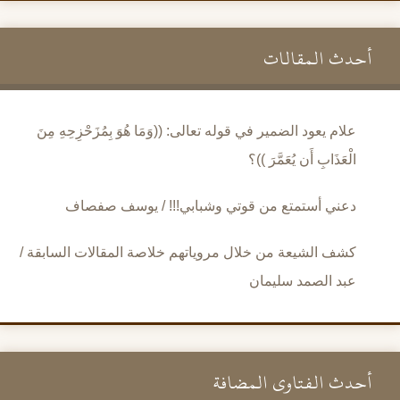
أحدث المقالات
علام يعود الضمير في قوله تعالى: ((وَمَا هُوَ بِمُزَحْزِحِهِ مِنَ
الْعَذَابِ أَن يُعَمَّرَ ))؟
دعني أستمتع من قوتي وشبابي!!! / يوسف صفصاف
كشف الشيعة من خلال مروياتهم خلاصة المقالات السابقة /
عبد الصمد سليمان
أحدث الفتاوى المضافة