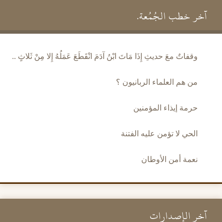
آخر خطب الجُمُعة.
وقفاتٌ معَ حديثِ إِذَا مَاتَ ابْنُ آدَمَ انْقَطَعَ عَمَلُهُ إِلا مِنْ ثَلاثٍ ..
من هم العلماء الربانيون ؟
حرمة إيذاء المؤمنين
الحي لا تؤمن عليه الفتنة
نعمة أمن الأوطان
آخر الإصدارات