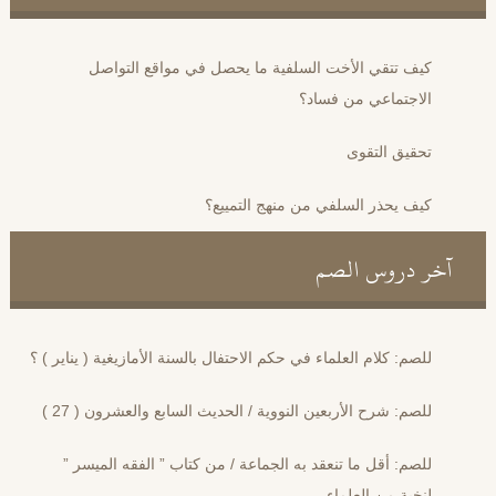
كيف تتقي الأخت السلفية ما يحصل في مواقع التواصل
الاجتماعي من فساد؟
تحقيق التقوى
كيف يحذر السلفي من منهج التمييع؟
آخر دروس الصم
للصم: كلام العلماء في حكم الاحتفال بالسنة الأمازيغية ( يناير ) ؟
للصم: شرح الأربعين النووية / الحديث السابع والعشرون ( 27 )
للصم: أقل ما تنعقد به الجماعة / من كتاب ” الفقه الميسر ”
لنخبة من العلماء