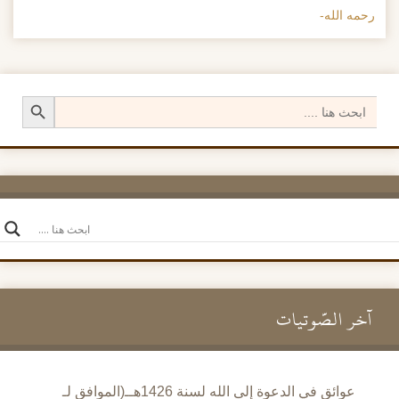
رحمه الله-
Search Button
Search
for:
آخر الصَّوتيات
عوائق في الدعوة إلى الله لسنة 1426هــ(الموافق لـ