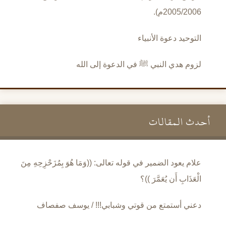
2005/2006م).
التوحيد دعوة الأنبياء
لزوم هدي النبي ﷺ في الدعوة إلى الله
أحدث المقالات
علام يعود الضمير في قوله تعالى: ((وَمَا هُوَ بِمُزَحْزِحِهِ مِنَ
الْعَذَابِ أَن يُعَمَّرَ ))؟
دعني أستمتع من قوتي وشبابي!!! / يوسف صفصاف