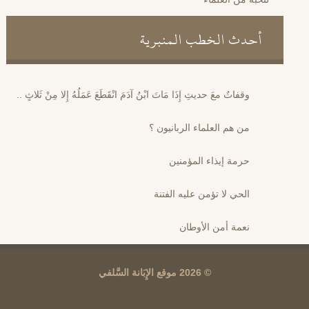
أحدث الخطب المنبرية
وقفاتٌ معَ حديثِ إِذَا مَاتَ ابْنُ آدَمَ انْقَطَعَ عَمَلُهُ إِلا مِنْ ثَلاثٍ ..
من هم العلماء الربانيون ؟
حرمة إيذاء المؤمنين
الحي لا تؤمن عليه الفتنة
نعمة أمن الأوطان
© 2026 موقع الإِبَانة السَّلفي