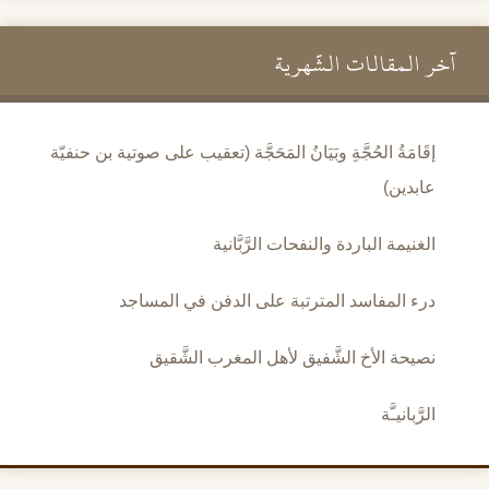
آخر المقالات الشَّهرية
إقَامَةُ الحُجَّةِ وبَيَانُ المَحَجَّة (تعقيب على صوتية بن حنفيّة
عابدين)
الغنيمة الباردة والنفحات الرَّبَّانية
درء المفاسد المترتبة على الدفن في المساجد
نصيحة الأخ الشَّفيق لأهل المغرب الشَّقيق
الرَّبانيـَّة