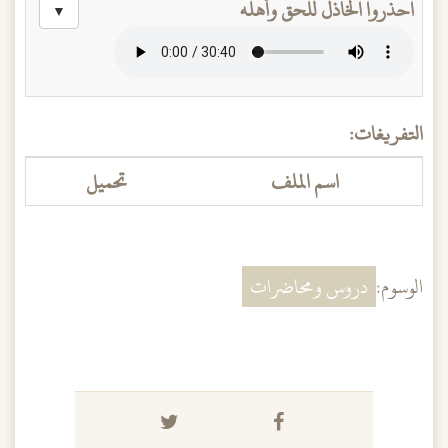
احذروا الخاذل للحق وأهله
▼
التفريغات:
اسم الملف
تحميل
الوسوم:
دروس ومحاضرات