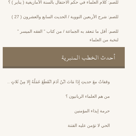
للصم: كلام العلماء في حكم الاحتفال بالسنة الأمازيغية ( يناير ) ؟
للصم: شرح الأربعين النووية / الحديث السابع والعشرون ( 27 )
للصم: أقل ما تنعقد به الجماعة / من كتاب ” الفقه الميسر ”
لنخبة من العلماء
أحدث الخطب المنبرية
وقفاتٌ معَ حديثِ إِذَا مَاتَ ابْنُ آدَمَ انْقَطَعَ عَمَلُهُ إِلا مِنْ ثَلاثٍ ..
من هم العلماء الربانيون ؟
حرمة إيذاء المؤمنين
الحي لا تؤمن عليه الفتنة