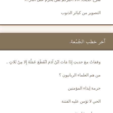
التصوير من كبائر الذنوب
آخر خطب الجُمُعة.
وقفاتٌ معَ حديثِ إِذَا مَاتَ ابْنُ آدَمَ انْقَطَعَ عَمَلُهُ إِلا مِنْ ثَلاثٍ ..
من هم العلماء الربانيون ؟
حرمة إيذاء المؤمنين
الحي لا تؤمن عليه الفتنة