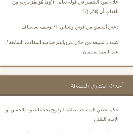
علام يعود الضمير في قوله تعالى: ((وَمَا هُوَ بِمُزَحْزِحِهِ مِنَ
الْعَذَابِ أَن يُعَمَّرَ ))؟
دعني أستمتع من قوتي وشبابي!!! / يوسف صفصاف
كشف الشيعة من خلال مروياتهم خلاصة المقالات السابقة /
عبد الصمد سليمان
أحدث الفتاوى المضافة
حكم تخطي المساجد لصلاة التراويح بحجة الصوت الحسن أو
الإمام السّني