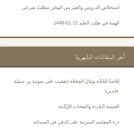
استخلاص الدروس والعِبَر من المِحَن مطلبٌ شرعي
الهمة في طلب العلم 11-01-1448
آخر المقالات الشَّهرية
إقَامَةُ الحُجَّةِ وبَيَانُ المَحَجَّة (تعقيب على صوتية بن حنفيّة
عابدين)
الغنيمة الباردة والنفحات الرَّبَّانية
درء المفاسد المترتبة على الدفن في المساجد