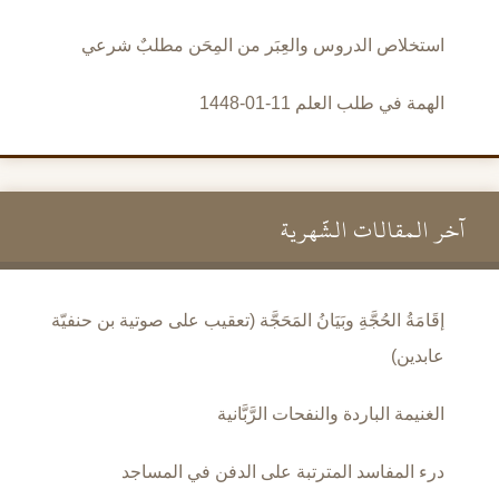
استخلاص الدروس والعِبَر من المِحَن مطلبٌ شرعي
الهمة في طلب العلم 11-01-1448
آخر المقالات الشَّهرية
إقَامَةُ الحُجَّةِ وبَيَانُ المَحَجَّة (تعقيب على صوتية بن حنفيّة
عابدين)
الغنيمة الباردة والنفحات الرَّبَّانية
درء المفاسد المترتبة على الدفن في المساجد