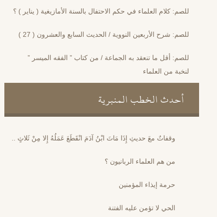
للصم: كلام العلماء في حكم الاحتفال بالسنة الأمازيغية ( يناير ) ؟
للصم: شرح الأربعين النووية / الحديث السابع والعشرون ( 27 )
للصم: أقل ما تنعقد به الجماعة / من كتاب ” الفقه الميسر ”
لنخبة من العلماء
أحدث الخطب المنبرية
وقفاتٌ معَ حديثِ إِذَا مَاتَ ابْنُ آدَمَ انْقَطَعَ عَمَلُهُ إِلا مِنْ ثَلاثٍ ..
من هم العلماء الربانيون ؟
حرمة إيذاء المؤمنين
الحي لا تؤمن عليه الفتنة