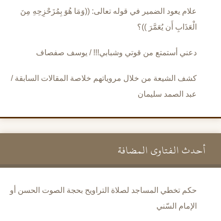
علام يعود الضمير في قوله تعالى: ((وَمَا هُوَ بِمُزَحْزِحِهِ مِنَ
الْعَذَابِ أَن يُعَمَّرَ ))؟
دعني أستمتع من قوتي وشبابي!!! / يوسف صفصاف
كشف الشيعة من خلال مروياتهم خلاصة المقالات السابقة /
عبد الصمد سليمان
أحدث الفتاوى المضافة
حكم تخطي المساجد لصلاة التراويح بحجة الصوت الحسن أو
الإمام السّني