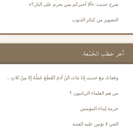
شرح حديث: «ألا أخبركم بمن يحرم على النار؟»
التصوير من كبائر الذنوب
آخر خطب الجُمُعة.
وقفاتٌ معَ حديثِ إِذَا مَاتَ ابْنُ آدَمَ انْقَطَعَ عَمَلُهُ إِلا مِنْ ثَلاثٍ ..
من هم العلماء الربانيون ؟
حرمة إيذاء المؤمنين
الحي لا تؤمن عليه الفتنة