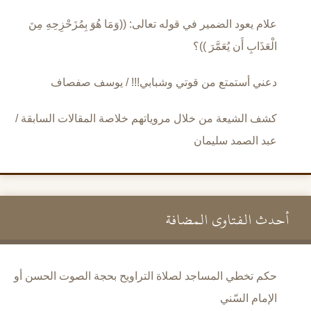
علام يعود الضمير في قوله تعالى: ((وَمَا هُوَ بِمُزَحْزِحِهِ مِنَ
الْعَذَابِ أَن يُعَمَّرَ ))؟
دعني أستمتع من قوتي وشبابي!!! / يوسف صفصاف
كشف الشيعة من خلال مروياتهم خلاصة المقالات السابقة /
عبد الصمد سليمان
أحدث الفتاوى المضافة
حكم تخطي المساجد لصلاة التراويح بحجة الصوت الحسن أو
الإمام السّني