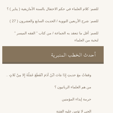
للصم: كلام العلماء في حكم الاحتفال بالسنة الأمازيغية ( يناير ) ؟
للصم: شرح الأربعين النووية / الحديث السابع والعشرون ( 27 )
للصم: أقل ما تنعقد به الجماعة / من كتاب ” الفقه الميسر ”
لنخبة من العلماء
أحدث الخطب المنبرية
وقفاتٌ معَ حديثِ إِذَا مَاتَ ابْنُ آدَمَ انْقَطَعَ عَمَلُهُ إِلا مِنْ ثَلاثٍ ..
من هم العلماء الربانيون ؟
حرمة إيذاء المؤمنين
الحي لا تؤمن عليه الفتنة