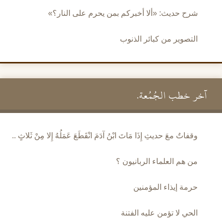
شرح حديث: «ألا أخبركم بمن يحرم على النار؟»
التصوير من كبائر الذنوب
آخر خطب الجُمُعة.
وقفاتٌ معَ حديثِ إِذَا مَاتَ ابْنُ آدَمَ انْقَطَعَ عَمَلُهُ إِلا مِنْ ثَلاثٍ ..
من هم العلماء الربانيون ؟
حرمة إيذاء المؤمنين
الحي لا تؤمن عليه الفتنة