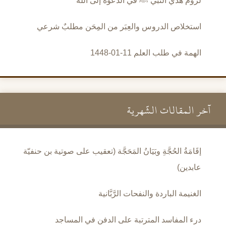
لزوم هدي النبي ﷺ في الدعوة إلى الله
استخلاص الدروس والعِبَر من المِحَن مطلبٌ شرعي
الهمة في طلب العلم 11-01-1448
آخر المقالات الشَّهرية
إقَامَةُ الحُجَّةِ وبَيَانُ المَحَجَّة (تعقيب على صوتية بن حنفيّة
عابدين)
الغنيمة الباردة والنفحات الرَّبَّانية
درء المفاسد المترتبة على الدفن في المساجد