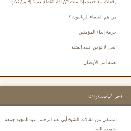
وقفاتٌ معَ حديثِ إِذَا مَاتَ ابْنُ آدَمَ انْقَطَعَ عَمَلُهُ إِلا مِنْ ثَلاثٍ ..
من هم العلماء الربانيون ؟
حرمة إيذاء المؤمنين
الحي لا تؤمن عليه الفتنة
نعمة أمن الأوطان
آخر الإصدارات
المنتقى من مقالات الشيخ أبي عبد الرحمن عبد المجيد جمعة
-حفظه الله-