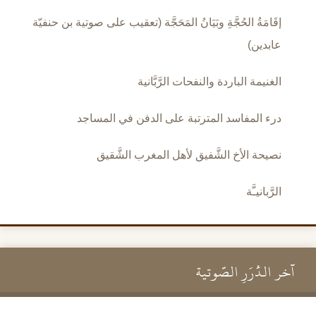
إقَامَةُ الحُجَّةِ وبَيَانُ المَحَجَّة (تعقيب على صوتية بن حنفيّة
عابدين)
الغنيمة الباردة والنفحات الرَّبَّانية
درء المفاسد المترتبة على الدفن في المساجد
نصيحة الأخ الشَّفيق لأهل المغرب الشَّقيق
الرَّبانيـَّة
آخر الدُّرَرِ الصَّوتية