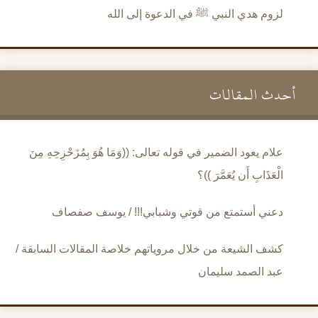
لزوم هدي النبي ﷺ في الدعوة إلى الله
أحدث المقالات
علام يعود الضمير في قوله تعالى: ((وَمَا هُوَ بِمُزَحْزِحِهِ مِنَ
الْعَذَابِ أَن يُعَمَّرَ ))؟
دعني أستمتع من قوتي وشبابي!!! / يوسف صفصاف
كشف الشيعة من خلال مروياتهم خلاصة المقالات السابقة /
عبد الصمد سليمان