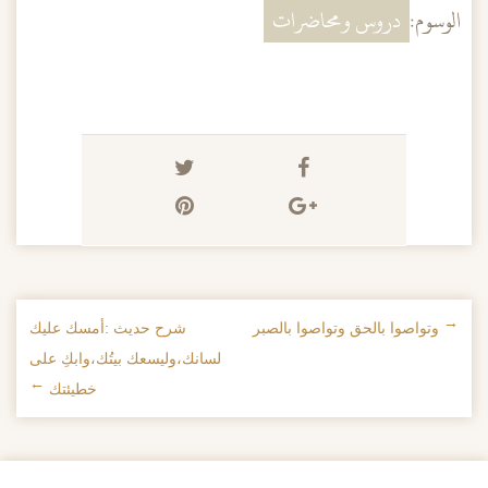
الوسوم:
دروس ومحاضرات
←
وتواصوا بالحق وتواصوا بالصبر
شرح حديث :أمسك عليك
تصفح الإدراجات
لسانك،وليسعك بيتُك،وابكِ على
خطيئتك
→
Search Button