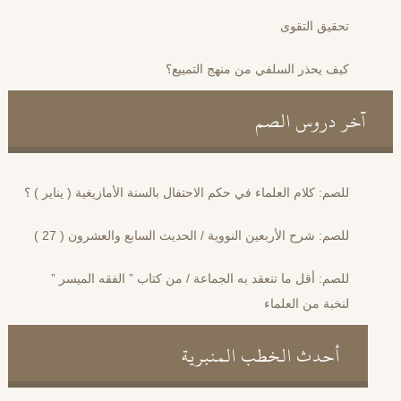
تحقيق التقوى
كيف يحذر السلفي من منهج التمييع؟
آخر دروس الصم
للصم: كلام العلماء في حكم الاحتفال بالسنة الأمازيغية ( يناير ) ؟
للصم: شرح الأربعين النووية / الحديث السابع والعشرون ( 27 )
للصم: أقل ما تنعقد به الجماعة / من كتاب ” الفقه الميسر ”
لنخبة من العلماء
أحدث الخطب المنبرية