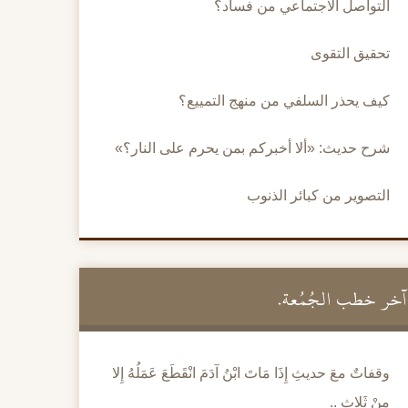
التواصل الاجتماعي من فساد؟
تحقيق التقوى
كيف يحذر السلفي من منهج التمييع؟
شرح حديث: «ألا أخبركم بمن يحرم على النار؟»
التصوير من كبائر الذنوب
آخر خطب الجُمُعة.
وقفاتٌ معَ حديثِ إِذَا مَاتَ ابْنُ آدَمَ انْقَطَعَ عَمَلُهُ إِلا
مِنْ ثَلاثٍ ..