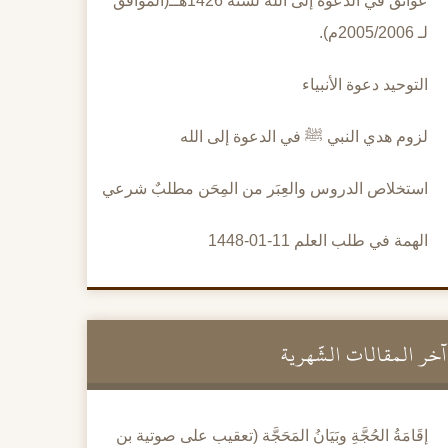
عوائق في الدعوة إلى الله لسنة 1426هــ(الموافق
لـ 2005/2006م).
التوحيد دعوة الأنبياء
لزوم هدي النبي ﷺ في الدعوة إلى الله
استخلاص الدروس والعِبَر من المِحَن مطلبٌ شرعي
الهمة في طلب العلم 11-01-1448
آخر المقالات الشَّهرية
إقَامَةُ الحُجَّةِ وبَيَانُ المَحَجَّة (تعقيب على صوتية بن