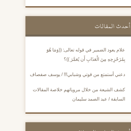
أحدث المقالات
علام يعود الضمير في قوله تعالى: ((وَمَا هُوَ
بِمُزَحْزِحِهِ مِنَ الْعَذَابِ أَن يُعَمَّرَ ))؟
دعني أستمتع من قوتي وشبابي!!! / يوسف صفصاف
كشف الشيعة من خلال مروياتهم خلاصة المقالات
السابقة / عبد الصمد سليمان