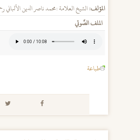
المؤلف:
الشيخ العلامة :ﻣﺤﻤﺪ ﻧﺎﺻﺮ اﻟﺪﻳﻦ اﻷﻟﺒﺎﻧﻲ رحم
الملف الصَّوتي
طباعة