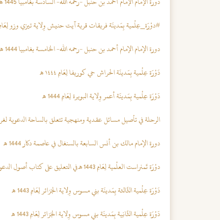
دورة الإمام الإمام أحمد بن حنبل -رحمه الله- السادسة بغامبيا 1445 هـ
#دوْرَة_عِلْمية بِمَدينَة فريقات قرية آيت حنيش وِلاية تيزي وزو لِعَامِ 1444 
دورة الإمام الإمام أحمد بن حنبل -رحمه الله- الخامسة بغامبيا 1444 هـ
دَوْرَة عِلْمية بِمَدينَة الحراش حي كوريفا لِعَامِ ١٤٤٤ هـ
دَوْرَة عِلْمية بِمَدينَة أعمر وِلاية البويرة لِعَامِ 1444 هـ
الرحلة في تأصيل مسائل عقدية ومنهجية تتعلق بالساحة الدعوية لغرب 
دورة الإمام مالك بن أنس السابعة بالسنغال في عاصمة دكار 1444 هـ
دوْرَة تَمنراست العلْمية لِعَامِ 1443 هـ في التعليق على كتاب أصول الدعوة السلفية للشيخ ابن برجس رحمه الله
دَوْرَة عِلْمية الثَّالثة بِمَدينَة بني مسوس وِلاية الجَزائر لِعَامِ 1443 هـ
دَوْرَة عِلْمية الثَّانِية بِمَدينَة بني مسوس وِلاية الجَزائر لِعَامِ 1443 هـ