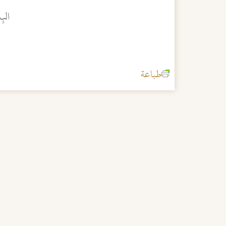
البِ
طباعة