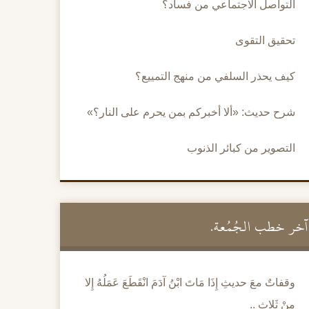
التواصل الاجتماعي من فساد؟
تحقيق التقوى
كيف يحذر السلفي من منهج التمييع؟
شرح حديث: «ألا أخبركم بمن يحرم على النار؟»
التصوير من كبائر الذنوب
آخر خطب الجُمُعة.
وقفاتٌ معَ حديثِ إِذَا مَاتَ ابْنُ آدَمَ انْقَطَعَ عَمَلُهُ إِلا
مِنْ ثَلاثٍ ..