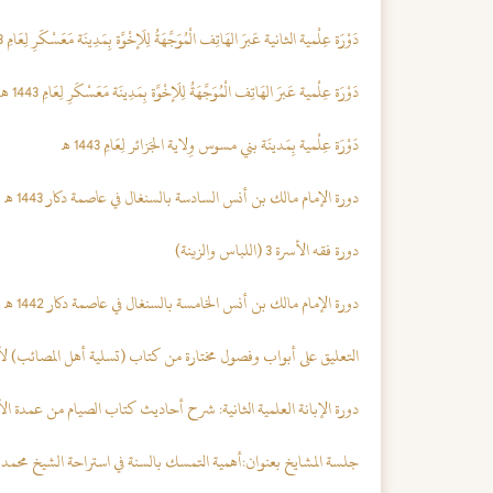
دَوْرَة عِلْمية الثانية عَبرَ الهَاتِف الْمُوَجَّهَةُ لِلَإخْوَّة بِمَدِينَة مَعَسْكَرِ لِعَامِ 1443 هـ
دَوْرَة عِلْمية عَبرَ الهَاتِف الْمُوَجَّهَةُ لِلَإخْوَّة بِمَدِينَة مَعَسْكَرِ لِعَامِ 1443 هـ
دَوْرَة عِلْمية بِمَدينَة بني مسوس وِلاية الجَزائر لِعَامِ 1443 هـ
دورة الإمام مالك بن أنس السادسة بالسنغال في عاصمة دكار 1443 هـ
دورة فقه الأسرة 3 (اللباس والزينة)
دورة الإمام مالك بن أنس الخامسة بالسنغال في عاصمة دكار 1442 هـ
التعليق على أبواب وفصول مختارة من كتاب (تسلية أهل المصائب) لأبي
دورة الإبانة العلمية الثانية: شرح أحاديث كتاب الصيام من عمدة ال
جلسة المشايخ بعنوان:أهمية التمسك بالسنة في استراحة الشيخ محمد 