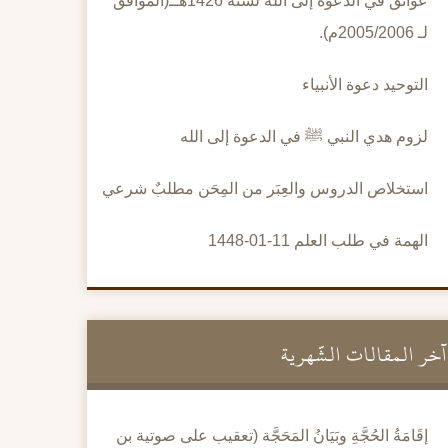
عوائق في الدعوة إلى الله لسنة 1426هــ(الموافق
لـ 2005/2006م).
التوحيد دعوة الأنبياء
لزوم هدي النبي ﷺ في الدعوة إلى الله
استخلاص الدروس والعِبَر من المِحَن مطلبٌ شرعي
الهمة في طلب العلم 11-01-1448
آخر المقالات الشَّهرية
إقَامَةُ الحُجَّةِ وبَيَانُ المَحَجَّة (تعقيب على صوتية بن