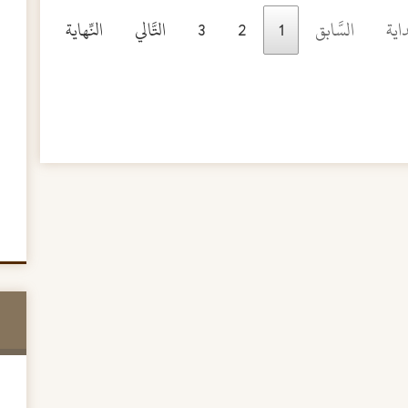
داية
السَّابق
1
2
3
التَّالي
النِّهاية