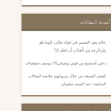
أحدث المقالات
علام يعود الضمير في قوله تعالى: ((وَمَا هُوَ
بِمُزَحْزِحِهِ مِنَ الْعَذَابِ أَن يُعَمَّرَ ))؟
دعني أستمتع من قوتي وشبابي!!! / يوسف صفصاف
كشف الشيعة من خلال مروياتهم خلاصة المقالات
السابقة / عبد الصمد سليمان