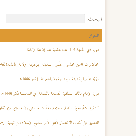
البحث:
العنوان
دورة ذي الحجة 1446 هــ العلمية عبر إذاعة الإبانة
محاضرات #من مجلس_عِلْمي_بِمَدينَة_بوعرفة_وِلاية_البليدة لِعَامِ 1446 ه
دوْرَة عِلْمية بِمَدينَة سويدانية وِلاية الجزائر لِعَامِ 1446 هـ
دورة الإمام مالك السلفية التاسعة بالسنغال في العاصمة دكار 1446 هـ
#دوْرَة_عِلْمية بِمَدينَة فريقات قرية آيت حنيش وِلاية تيزي وزو لِعَامِ 1446 ه
التعليق على كتاب الانتصار لأهل الأثر للشيخ الإسلام ابن تيميّة -رحمه