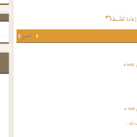
إعادة الضَّبط
الشيخ
ـ
ـ
 الله-.