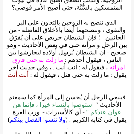
الزوجية، وكذلك الطلاق أصبح عادةً في بيوت
المتمسكين بالسُّنَّة، حتى أصبح الأمر فوضى؟
الذي ننصح به الزوجين بالتعاون على البر
والتقوى ، وننصحهما أيضا بالأخلاق الفاضلة - من
الجانبين - ؛ فإن الشيطان حريص على أن يُفرّق
بين الرجل وامرأته حتى في بعض الأحاديث - وهو
صحيح - أن الشيطان يُرسِل أولاده ليحارشوا بين
الناس ، فيقول أحدهم :
ما زلت به حتى فارق
امرأته
، فيقول له : أنت أنت . ، وفي حديث آخر
يقول : ما زلت به حتى قتل ، قيقول له :
أنت أنت
.
فينبغي للرجل أن يُحسن إلى المرأة كما سمعتم
الأحاديث "
استوصوا بالنساء خيرا ، فإنما هن
عوان عندكم "
- أي كالأسيرات -. ورب العزة
يقول في كتابه الكريم : (
ولا تنسوا الفضل بينكم
)
.