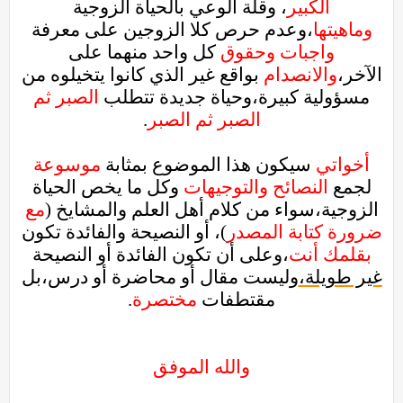
الكبير
، وقلة الوعي بالحياة الزوجية
وماهيتها
،وعدم حرص كلا الزوجين على معرفة
واجبات وحقوق
كل واحد منهما على
الآخر،
والانصدام
بواقع غير الذي كانوا يتخيلوه من
مسؤولية كبيرة،وحياة جديدة تتطلب
الصبر ثم
الصبر ثم الصبر
.
أخواتي
سيكون هذا الموضوع بمثابة
موسوعة
لجمع
النصائح والتوجيهات
وكل ما يخص الحياة
الزوجية،سواء من كلام أهل العلم والمشايخ (
مع
ضرورة كتابة المصدر
)، أو النصيحة والفائدة تكون
بقلمك أنت
،وعلى أن تكون الفائدة أو النصيحة
غير طويلة،
وليست مقال أو محاضرة أو درس،بل
مقتطفات
مختصرة
.
والله الموفق