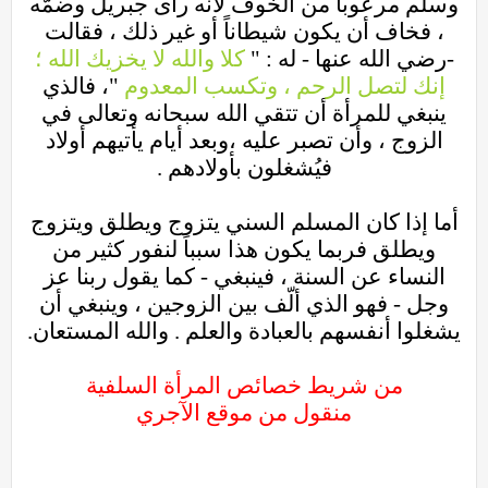
وسلم مرعوباً من الخوف لأنه رأى جبريل وضمّه
، فخاف أن يكون شيطاناً أو غير ذلك ، فقالت
-رضي الله عنها - له : "
كلا والله لا يخزيك الله ؛
إنك لتصل الرحم ، وتكسب المعدوم
"، فالذي
ينبغي للمرأة أن تتقي الله سبحانه وتعالى في
الزوج ، وأن تصبر عليه ،وبعد أيام يأتيهم أولاد
فيُشغلون بأولادهم .
أما إذا كان المسلم السني يتزوج ويطلق ويتزوج
ويطلق فربما يكون هذا سبباً لنفور كثير من
النساء عن السنة ، فينبغي - كما يقول ربنا عز
وجل - فهو الذي ألّف بين الزوجين ، وينبغي أن
يشغلوا أنفسهم بالعبادة والعلم . والله المستعان.
من شريط خصائص المرأة السلفية
منقول من موقع الآجري