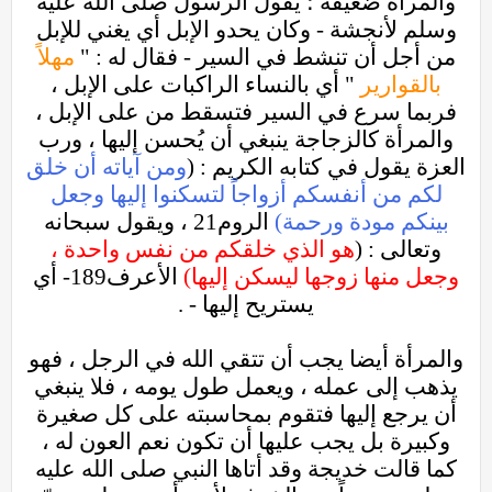
والمرأة ضعيفة ؛ يقول الرسول صلى الله عليه
وسلم لأنجشة - وكان يحدو الإبل أي يغني للإبل
من أجل أن تنشط في السير - فقال له : "
مهلاً
بالقوارير
" أي بالنساء الراكبات على الإبل ،
فربما سرع في السير فتسقط من على الإبل ،
والمرأة كالزجاجة ينبغي أن يُحسن إليها ، ورب
العزة يقول في كتابه الكريم : (
ومن آياته أن خلق
لكم من أنفسكم أزواجاً لتسكنوا إليها وجعل
بينكم مودة ورحمة)
الروم21 ، ويقول سبحانه
وتعالى : (
هو الذي خلقكم من نفس واحدة ،
وجعل منها زوجها ليسكن إليها)
الأعرف189- أي
يستريح إليها - .
والمرأة أيضا يجب أن تتقي الله في الرجل ، فهو
يذهب إلى عمله ، ويعمل طول يومه ، فلا ينبغي
أن يرجع إليها فتقوم بمحاسبته على كل صغيرة
وكبيرة بل يجب عليها أن تكون نعم العون له ،
كما قالت خديجة وقد أتاها النبي صلى الله عليه