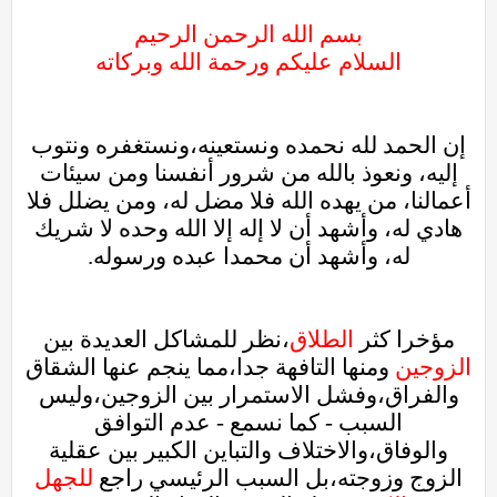
بسم الله الرحمن الرحيم
السلام عليكم ورحمة الله وبركاته
إن الحمد لله نحمده ونستعينه،ونستغفره ونتوب
إليه، ونعوذ بالله من شرور أنفسنا ومن سيئات
أعمالنا، من يهده الله فلا مضل له، ومن يضلل فلا
هادي له، وأشهد أن لا إله إلا الله وحده لا شريك
له، وأشهد أن محمدا عبده ورسوله.
مؤخرا كثر
الطلاق
،نظر للمشاكل العديدة بين
الزوجين
ومنها التافهة جدا،مما ينجم عنها الشقاق
والفراق،وفشل الاستمرار بين الزوجين،وليس
السبب - كما نسمع - عدم التوافق
والوفاق،والاختلاف والتباين الكبير بين عقلية
الزوج وزوجته،بل السبب الرئيسي راجع
للجهل