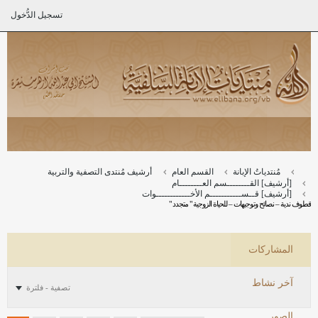
تسجيل الدُّخول
مُنتدياتُ الإبانة
القسم العام
أرشيف مُنتدى التصفية والتربية
[أرشيف] القــــــــسم العــــــــام
[أرشيف] قــســـــــــــم الأخــــــــــــوات
قطوف ندية – نصائح وتوجيهات – للحياة الزوجية " متجدد "
المشاركات
آخر نشاط
تصفية - فلترة
الصور