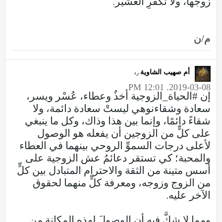
زوجها، ولا تكفُرِ العشير.
م/ن
أم صهيب الشاوية
رد
2019-03-08, 12:01 PM
إن #الحياة_الزوجية أخذٌ وعطاء، عُسْر ويسر،
سعادة وشقاءنوهي ليستْ سعادة دائمة، ولا
شقاءً دائمًا، وإنما بين هذا وذاك، وكل ما ينبغي
على كلٍّ من الزوجين أن يفعله هو الوصول
لأعلى درجات السموِّ الروحي بينهما في العطاء
والمحبة؛ كي تستقر دعائمُ عش الزوجية على
أسس متينة من الثقة والاحترام المتبادل بين كلٍّ
من الزوج وزوجه، ومعرفة كلٍّ منهما لحقوق
الآخر عليه.
ومما لا شكَّ فيه أن الوصولَ لهذه المكانة من