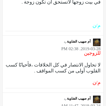
في بيت زوجها لاتستحق أن تكون زوجة .
م/ن
أم صهيب الشاوية
رد
2019-03-28, 02:38 PM
للزوجين
لا تحاول الانتصار في كل الخلافات ،فأحيانًا كسب
القلوب أولى من كسب المواقف .
م/ن
أم صهيب الشاوية
رد
2019-03-24, 11:47 AM