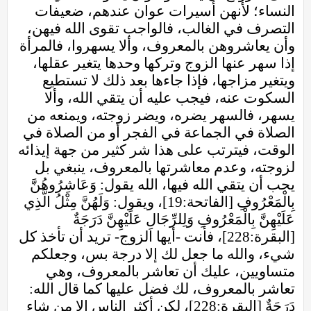
النساء؛ لأنهن أسيرات عوان عندهم، ضعيفات
التصرف في الغالب، فالواجب تقوى الله فيهن،
وأن يعاشروهن بالمعروف، وألا يسهروا، فالمرأة
إذا سهر عنها الزوج وتركها وحدها يتغير عقلها،
ويتغير مزاجها، فإذا جاءها بعد ذلك لا تستطيع
السكوت عنه، فيجب عليه أن يتقي الله، وألا
يسهر، فالسهر يضره، ويضر زوجته، ويمنعه من
الصلاة في الجماعة في الفجر أو من الصلاة في
الوقت، فيترتب على هذا شر كثير من جهة إيذائه
لزوجته، وعدم معاشرتها بالمعروف، ينبغي بل
يجب أن يتقي الله فيها، الله يقول: وَعَاشِرُوهُنَّ
بِالْمَعْرُوفِ [الفاتحة:19]، ويقول: وَلَهُنَّ مِثْلُ الَّذِي
عَلَيْهِنَّ بِالْمَعْرُوفِ وَلِلرِّجَالِ عَلَيْهِنَّ دَرَجَةٌ
[البقرة:228]، فأنت -أيها الزوج- تريد أن تأخذ كل
شيء، والله ما جعل لك إلا درجة بس، وجعلكم
متساويين، عليك أن تعاشر بالمعروف، وهي
تعاشر بالمعروف، لك فضل عليها كما قال الله:
دَرَجَةٌ [البقرة:228]، لكن أكثر الناس إلا من شاء