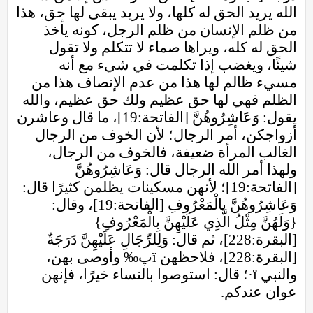
الله يريد الحق له كلها، ولا يريد يبقى لها حق، هذا
من ظلم الإنسان من ظلم الرجل، كونه يأخذ
الحق له كله، ويراها صماء لا تتكلم ولا تقول
شيئًا، ويغضب إذا تكلمت في شيء مع أنه
مسيء ظالم لها هذا من عدم الإنصاف هذا من
الظلم فهي لها حق عظيم ولك حق عظيم، والله
يقول: وَعَاشِرُوهُنَّ [الفاتحة:19]، ما قال وعاشرن
أزواجكن، أمر الرجال؛ لأن الخوف من الرجال
الغالب المرأة ضعيفة، فالخوف من الرجال،
ولهذا أمر الله الرجال قال: وَعَاشِرُوهُنَّ
[الفاتحة:19]؛ لأنهن مسكينات يظلمن كثيرًا قال:
وَعَاشِرُوهُنَّ بِالْمَعْرُوفِ [الفاتحة:19]، وقال:
{وَلَهُنَّ مِثْلُ الَّذِي عَلَيْهِنَّ بِالْمَعْرُوفِ}
[البقرة:228]، ثم قال: وَلِلرِّجَالِ عَلَيْهِنَّ دَرَجَةٌ
[البقرة:228]، فلاحظهن ïپ‰ وأوصى بهن،
والنبي ï·؛ قال: استوصوا بالنساء خيرًا، فإنهن
عوان عندكم.