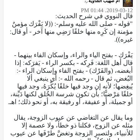
أم صهيب الشاوية
رد
2019-03-12, 01:44 PM
قال النووي في شرح الحديث:
"قوله - صلى الله عليه وسلم-: ((لا يَفْرَك مؤمنٌ
مؤمنة إن كَرِه منها خلقًا رَضِي منها آخر - أو قال:
غيره)).
يَفْرَك - بفتح الياء والراء، وإسكان الفاء بينهما -
قال أهل اللغة: فَرِكه - بكسر الراء - يَفرَكه: إذا
أبغضه، (والفَرْك) - بفتح الفاء وإسكان الراء -:
البُغض، ثم قال - رحمه الله -: أي ينبغي ألا
يُبغِضها؛ لأنه إن وجد فيها خلقًا يُكْرَهُ، وجد فيها
خلقًا مَرْضيًّا؛ بأن تكون شرسة الخُلق لكنها دَيِّنة،
أو جميلة، أو عفيفة، أو رفيقة به، أو نحو ذلك؛ اهـ.
وما يقال عن التغاضي عن عيوب الزوجة، يقال
مثله عن الزوج، فكلنا ذو خطأ، ولا عصمة إلا
للأنبياء، ولتصبرِ الزوجة وتغضَّ طرْفَها عن عيوب