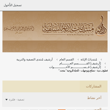
تسجيل الدُّخول
مُنتدياتُ الإبانة
القسم العام
أرشيف مُنتدى التصفية والتربية
[أرشيف] القــــــــسم العــــــــام
[أرشيف] قــســـــــــــم الأخــــــــــــوات
قطوف ندية – نصائح وتوجيهات – للحياة الزوجية " متجدد "
المشاركات
آخر نشاط
تصفية - فلترة
الصور