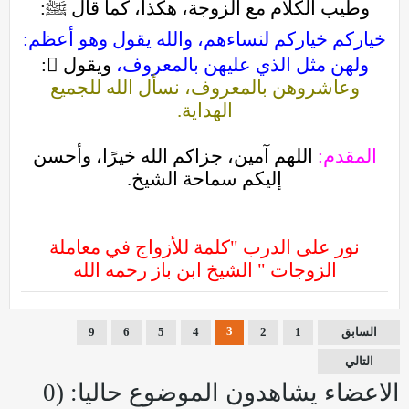
وطيب الكلام مع الزوجة، هكذا، كما قال ﷺ:
خياركم خياركم لنساءهم، والله يقول وهو أعظم:
ولهن مثل الذي عليهن بالمعروف،
ويقول :
وعاشروهن بالمعروف، نسأل الله للجميع
الهداية.
المقدم:
اللهم آمين، جزاكم الله خيرًا، وأحسن
إليكم سماحة الشيخ.
نور على الدرب "كلمة للأزواج في معاملة
الزوجات " الشيخ ابن باز رحمه الله
3
السابق
1
2
4
5
6
9
التالي
الاعضاء يشاهدون الموضوع حاليا: (0