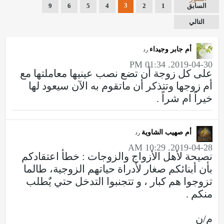
3
السابق
1
2
4
5
6
9
التالي
أم جابر وجيداء
رد
2019-04-30, 01:34 PM
على كل زوجة أن تضع نصب عينيها معاملتها مع
أم زوجها وتتذكر أن ماتقوم به الآن سيعود لها
خيراً ام شراً .
أم صهيب الشاوية
رد
2019-04-28, 10:29 AM
نصيحة لأهل الأزواج والزوجات : خطأ اعتقادكم
بأن أبنائكم صغار لأدراة حياتهم الزوجية، طالما
تزوجوا هم كبار ، و تتجنبوا التدخل حتي يٌطلب
منكم .
م/ن