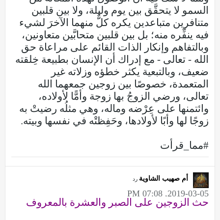
السمو لا يتحقَّق بين يوم وليلة، ولا بين قلبين
متنافرين متباعدين يكره كلٌّ منهما الآخرَ لشيء
فيه ينفِّره منه؛ بل بين قلبين متحابَّين متعاونين،
وبالتفاهم وإنكار الذات القائم على مراعاة حق
الله - تعالى - مع إدراك أن الإنسان بطبيعة خِلقته
ضعيف، وبالتبعية يكثر خطؤه وزلاته غير
المتعمدة، خصوصًا بين زوجين جمعهما الله
تعالى، ورضي الزوجُ بها زوجة وأمًّا لأولاده،
وائتمنها على عِرْضه وماله، وهي مثلُه رضيتْ به
زوجًا لها وأبًا لأولادها، وحَفِظتْه في نفسها وبيته.
#مما_قرأت
أم صهيب الشاوية
رد
2019-03-05, 07:08 PM
حث الزوجين على الصبر والعشرة بالمعروف